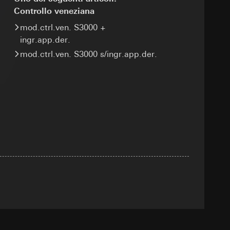
Controllo veneziana
e ora della visita,
 delle
mod.ctrl.ven. S3000 +
ingr.app.der.
itivo terminale
mod.ctrl.ven. S3000 s/ingr.app.der.
 delle
 delle mansioni
sioni
sioni
zione di
andard, copia da
andard, copia da
a GDPR
a GDPR
 delle
sultati delle