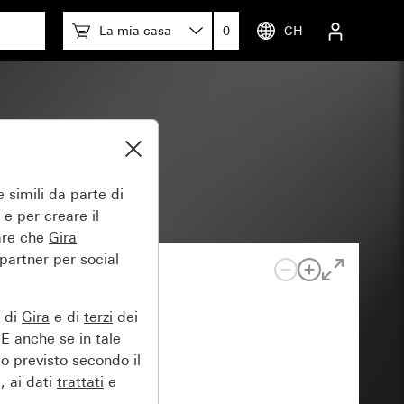
La mia casa
0
CH
 simili da parte di
 e per creare il
tare che
Gira
 partner per social
e di
Gira
e di
terzi
dei
EE anche se in tale
lo previsto secondo il
, ai dati
trattati
e