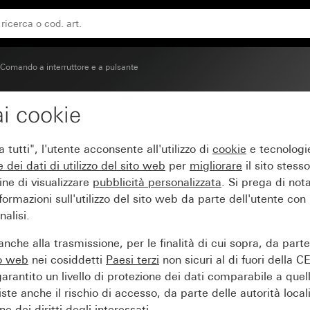
Comando a interruttore e a pulsante
i cookie
 radio eNet
tutti", l'utente acconsente all'utilizzo di
cookie
e tecnologie
e dei
dati di utilizzo del sito web
per
migliorare
il sito stesso
ine di visualizzare
pubblicità personalizzata
. Si prega di no
ormazioni sull'utilizzo del sito web da parte dell'utente con
alisi.
nche alla trasmissione, per le finalità di cui sopra, da part
to web
nei cosiddetti
Paesi terzi
non sicuri al di fuori della C
arantito un livello di protezione dei dati comparabile a quel
iste anche il rischio di accesso, da parte delle autorità locali
e dei diritti degli interessati.