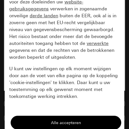
voor deze doeleinden uw
website-
gebruiksgegevens
verwerken in zogenaamde
onveilige
derde landen
buiten de EER, ook al is in
zoverre geen met het EU-recht vergelijkbaar
niveau van gegevensbescherming gewaarborgd.
Het risico bestaat onder meer dat de bevoegde
autoriteiten toegang hebben tot de
verwerkte
gegevens en dat de rechten van de betrokkenen
worden beperkt of uitgesloten.
U kunt uw instellingen op elk moment wijzigen
door aan de voet van elke pagina op de koppeling
'cookie-instellingen' te klikken. Daar kunt u uw
toestemming op elk gewenst moment met
toekomstige werking intrekken.
Naar de mediadatabase
Essentieel
Artikelen verglijken
Alle cookies die wij nodig hebben om de
pagina te kunnen weergeven.