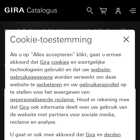
Gira eNet draadloos bedieningselement-opzetstuk
Home
Producten
Schakelaarprogramma’s
Gira System 55
Schakelen en drukken
Cookie-toestemming
Als u op “Alles accepteren” klikt, gaat u ermee
eNet draadloos
akkoord dat
Gira
cookies
en soortgelijke
technologieën gebruikt en dat uw
website-
bedieningselement-opzetstuk
gebruiksgegevens
worden verwerkt om deze
website te
verbeteren
en uw
gebruikersprofiel
op
te stellen voor het weergeven van
gepersonaliseerde reclame.
Houd er rekening mee
dat
Gira
ook informatie deelt over uw gebruik van
de website met partners voor sociale media,
reclame en analyse.
U gaat er ook mee akkoord dat
Gira
en
derden