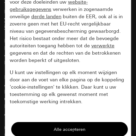
voor deze doeleinden uw
website-
Tel +49(0)2195-602-0
gebruiksgegevens
verwerken in zogenaamde
Fax +49(0)2195-602-191
onveilige
derde landen
buiten de EER, ook al is in
www.gira.de
zoverre geen met het EU-recht vergelijkbaar
info@gira.de
niveau van gegevensbescherming gewaarborgd.
Het risico bestaat onder meer dat de bevoegde
Korrespondenz-Anschrift:
autoriteiten toegang hebben tot de
verwerkte
Postfach 12 20
gegevens en dat de rechten van de betrokkenen
42461 Radevormwald
worden beperkt of uitgesloten.
BR Deutschland
U kunt uw instellingen op elk moment wijzigen
Handelsregister:
door aan de voet van elke pagina op de koppeling
AG Köln HRA 16352
'cookie-instellingen' te klikken. Daar kunt u uw
Pers. haft. Gesellschafter:
toestemming op elk gewenst moment met
GAV Management GmbH
toekomstige werking intrekken.
Handelsregister:
AG Köln HRB 50479
Essentieel
Umsatzsteuer-ID:
Alle cookies die wij nodig hebben om de
DE 123 24 37 04
pagina te kunnen weergeven.