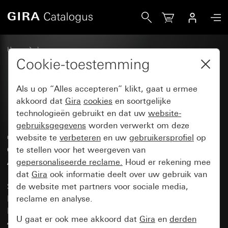
Gira Katalog
Home
Impressum
Cookie-toestemming
Als u op “Alles accepteren” klikt, gaat u ermee
Impressum
akkoord dat
Gira
cookies
en soortgelijke
technologieën gebruikt en dat uw
website-
gebruiksgegevens
worden verwerkt om deze
© Copyright by Gira,
website te
verbeteren
en uw
gebruikersprofiel
op
Giersiepen GmbH & Co. KG
te stellen voor het weergeven van
Alle Rechte vorbehalten.
gepersonaliseerde reclame.
Houd er rekening mee
dat
Gira
ook informatie deelt over uw gebruik van
Standort:
de website met partners voor sociale media,
Industriegebiet Mermbach
reclame en analyse.
Dahlienstraße
U gaat er ook mee akkoord dat
Gira
en
derden
42477 Radevormwald