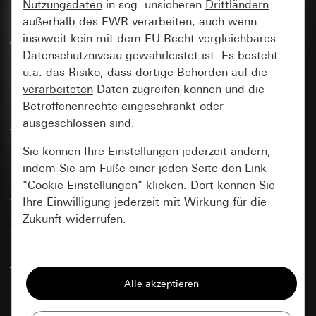
Nutzungsdaten
in sog. unsicheren
Drittländern
Tel +49(0)2195-602-0
außerhalb des EWR verarbeiten, auch wenn
Fax +49(0)2195-602-191
insoweit kein mit dem EU-Recht vergleichbares
www.gira.de
Datenschutzniveau gewährleistet ist. Es besteht
info@gira.de
u.a. das Risiko, dass dortige Behörden auf die
verarbeiteten
Daten zugreifen können und die
Korrespondenz-Anschrift:
Betroffenenrechte eingeschränkt oder
Postfach 12 20
ausgeschlossen sind.
42461 Radevormwald
BR Deutschland
Sie können Ihre Einstellungen jederzeit ändern,
indem Sie am Fuße einer jeden Seite den Link
Handelsregister:
"Cookie-Einstellungen" klicken. Dort können Sie
AG Köln HRA 16352
Ihre Einwilligung jederzeit mit Wirkung für die
Pers. haft. Gesellschafter:
Zukunft widerrufen.
GAV Management GmbH
Handelsregister:
Essenziell
AG Köln HRB 50479
Alle Cookies, die wir benötigen um Ihnen die
Umsatzsteuer-ID:
Seite anzeigen zu können.
DE 123 24 37 04