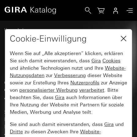
Gira Katalog
Home
Impressum
Cookie-Einwilligung
Wenn Sie auf „Alle akzeptieren“ klicken, erklären
Impressum
Sie sich damit einverstanden, dass
Gira
Cookies
und ähnliche Technologien nutzt und Ihre
Website-
Nutzungsdaten
zur
Verbesserung
dieser Website
© Copyright by Gira,
sowie zur Erstellung Ihres
Nutzerprofils
zur Anzeige
Giersiepen GmbH & Co. KG
von
personalisierter Werbung
verarbeitet
. Bitte
Alle Rechte vorbehalten.
beachten Sie, dass
Gira
auch Informationen über
Ihre Nutzung der Website mit Partnern für soziale
Standort:
Medien, Werbung und Analyse teilt.
Industriegebiet Mermbach
Sie sind auch damit einverstanden, dass
Gira
und
Dahlienstraße
Dritte
zu diesen Zwecken Ihre
Website-
42477 Radevormwald