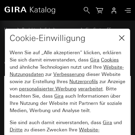
Gira eNet Funk Bedienaufsatz
Home
Produkte
Schalterprogramme
Gira System 55
Schalten und Tasten
Cookie-Einwilligung
Wenn Sie auf „Alle akzeptieren“ klicken, erklären
eNet Funk Bedienaufsatz
Sie sich damit einverstanden, dass
Gira
Cookies
und ähnliche Technologien nutzt und Ihre
Website-
Nutzungsdaten
zur
Verbesserung
dieser Website
sowie zur Erstellung Ihres
Nutzerprofils
zur Anzeige
von
personalisierter Werbung
verarbeitet
. Bitte
beachten Sie, dass
Gira
auch Informationen über
Ihre Nutzung der Website mit Partnern für soziale
Medien, Werbung und Analyse teilt.
Sie sind auch damit einverstanden, dass
Gira
und
Dritte
zu diesen Zwecken Ihre
Website-