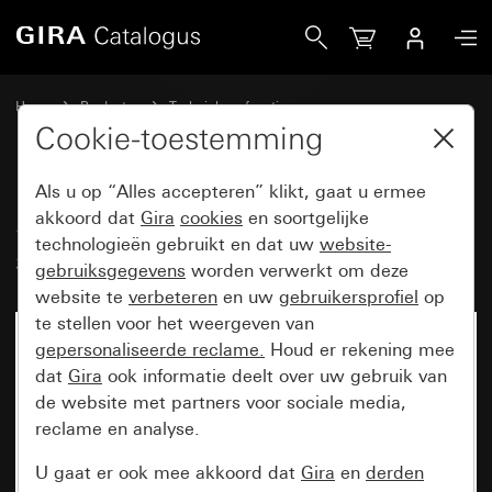
Gira System 3000 elektronisch schakelbasiselement
Home
Producten
Techniek en functies
System 3000 DALI, overige electronica
Gira System 3000
Cookie-toestemming
Als u op “Alles accepteren” klikt, gaat u ermee
System 3000 elektronisch
akkoord dat
Gira
cookies
en soortgelijke
technologieën gebruikt en dat uw
website-
schakelbasiselement
gebruiksgegevens
worden verwerkt om deze
website te
verbeteren
en uw
gebruikersprofiel
op
te stellen voor het weergeven van
gepersonaliseerde reclame.
Houd er rekening mee
dat
Gira
ook informatie deelt over uw gebruik van
de website met partners voor sociale media,
reclame en analyse.
U gaat er ook mee akkoord dat
Gira
en
derden