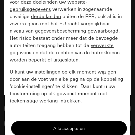
voor deze doeleinden uw
website-
gebruiksgegevens
verwerken in zogenaamde
onveilige
derde landen
buiten de EER, ook al is in
zoverre geen met het EU-recht vergelijkbaar
niveau van gegevensbescherming gewaarborgd.
Het risico bestaat onder meer dat de bevoegde
autoriteiten toegang hebben tot de
verwerkte
gegevens en dat de rechten van de betrokkenen
worden beperkt of uitgesloten.
U kunt uw instellingen op elk moment wijzigen
door aan de voet van elke pagina op de koppeling
'cookie-instellingen' te klikken. Daar kunt u uw
toestemming op elk gewenst moment met
toekomstige werking intrekken.
Naar de mediadatabase
Essentieel
Artikelen verglijken
Alle cookies die wij nodig hebben om de
pagina te kunnen weergeven.