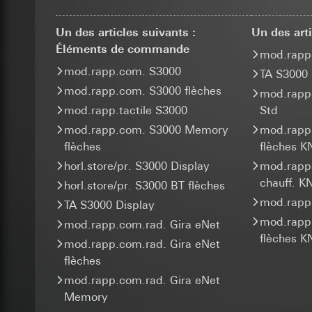
Utilisation du se
Transfert vers un pa
marketing et de ven
Traitement ultér
Durée de vie du coo
abonnés/visiteurs d
Un des articles suivants :
Un des arti
disposition. Une at
Destinataire:
Éléments de commande
_sda-server_
grande satisfaction 
mod.rapp
Services interne
Catégories de donn
mod.rapp.com. S3000
Google Ireland L
Finalités du traite
TA S3000
référent du navigateu
Pour obtenir des
Catégories de donn
mod.rapp.com. S3000 flèches
mod.rapp
dépendant de l’obje
https://business.
Base juridique et, l
coordonnées géograp
mod.rapp.tactile S3000
Std
Destinataire:
(saisie d’adresses 
Transfert vers un pa
mod.rapp.com. S3000 Memory
mod.rapp
Services interne
Base juridique et, l
Pays tiers : USA
flèches
flèches K
ISE Individuell
Décision d’adéqu
Utilisation du se
horl.store/pr. S3000 Display
mod.rapp
contact du point
Traitement ultér
Transfert vers un pa
chauff. K
horl.store/pr. S3000 BT flèches
Durée de vie du coo
Durée de vie du coo
Destinataire:
mod.rapp
TA S3000 Display
Services interne
Google Analy
supported_b
mod.rapp
SC Networks G
mod.rapp.com.rad. Gira eNet
flèches K
Finalités du traite
mod.rapp.com.rad. Gira eNet
Transfert vers un pa
Finalités du traite
autres la provenanc
Durée de vie du coo
flèches
Catégories de donn
optimisation des pa
Base juridique et, l
mod.rapp.com.rad. Gira eNet
Catégories de donn
Pixel Faceb
Destinataire:
Servi
Memory
adresse IP (anonym
Transfert vers un pa