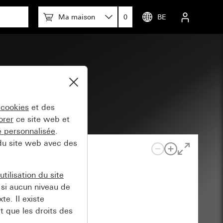
Ma maison
0
BE
em 3000
 cookies
et des
orer
ce site web et
té personnalisée
.
 du site web avec des
tilisation du site
si aucun niveau de
e. Il existe
t que les droits des