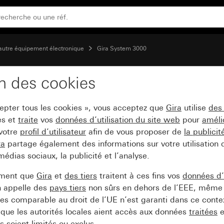
autre équipement électronique
Gira System 3000
on des cookies
e de commutation Syst
cepter tous les cookies », vous acceptez que
Gira
utilise
des
es et
traite
vos
données d’utilisation du site web
pour
améli
 votre
profil d’utilisateur
afin de vous proposer de
la publici
ra
partage également des informations sur votre utilisation
médias sociaux, la publicité et l’analyse.
ement que
Gira
et
des tiers
traitent à ces fins vos
données d’u
n appelle des
pays tiers
non sûrs en dehors de l’EEE, même 
s comparable au droit de l’UE n’est garanti dans ce context
que les autorités locales aient accès aux données
traitées
e
 soient limités ou exclus.