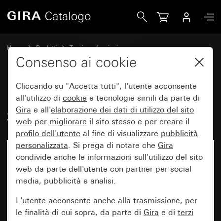
Gira Modulo interruttore relè System 3000
Home
Prodotti
Tecnica e funzioni
System 3000 DALI, elttronica varia
Gira System 3000
Consenso ai cookie
Cliccando su "Accetta tutti", l'utente acconsente
Modulo interruttore relè System
all'utilizzo di
cookie
e tecnologie simili da parte di
Gira
e all'
elaborazione dei
dati di utilizzo del sito
3000
web
per
migliorare
il sito stesso e per creare il
profilo dell'utente
al fine di visualizzare
pubblicità
personalizzata
. Si prega di notare che
Gira
condivide anche le informazioni sull'utilizzo del sito
web da parte dell'utente con partner per social
media, pubblicità e analisi.
L'utente acconsente anche alla trasmissione, per
le finalità di cui sopra, da parte di
Gira
e di
terzi