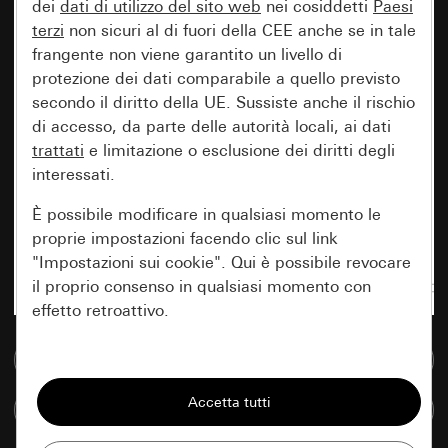
dei
dati di utilizzo del sito web
nei cosiddetti
Paesi
terzi
non sicuri al di fuori della CEE anche se in tale
frangente non viene garantito un livello di
protezione dei dati comparabile a quello previsto
secondo il diritto della UE. Sussiste anche il rischio
di accesso, da parte delle autorità locali, ai dati
trattati
e limitazione o esclusione dei diritti degli
interessati.
È possibile modificare in qualsiasi momento le
proprie impostazioni facendo clic sul link
"Impostazioni sui cookie". Qui è possibile revocare
il proprio consenso in qualsiasi momento con
effetto retroattivo.
Vai alla banca dati multimediale
Essenziali
Tutti i cookie necessari per poter mostrare la
Confronta articoli
pagina.