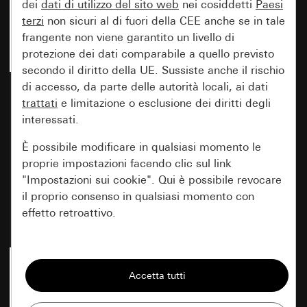
dei
dati di utilizzo del sito web
nei cosiddetti
Paesi
terzi
non sicuri al di fuori della CEE anche se in tale
frangente non viene garantito un livello di
protezione dei dati comparabile a quello previsto
secondo il diritto della UE. Sussiste anche il rischio
di accesso, da parte delle autorità locali, ai dati
Pannello di comando RF
Pannello di comando RF
Multi, 1 modulo per KNX
trattati
e limitazione o esclusione dei diritti degli
Multi, 1 modulo per KNX
System 70 bianco puro
System 70 bianco puro
interessati.
brillante
satinato (verniciato)
È possibile modificare in qualsiasi momento le
proprie impostazioni facendo clic sul link
Nuovo
Nuovo
"Impostazioni sui cookie". Qui è possibile revocare
Cod. art. 5104 70
Cod. art. 5104 72
il proprio consenso in qualsiasi momento con
effetto retroattivo.
Prezzo: 69,31 EUR
Prezzo: 75,65 EUR
Essenziali
Tutti i cookie necessari per poter mostrare la
pagina.