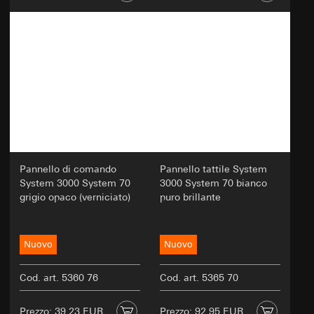
dell'utente
Art. 6 par. 1 lett. f GDPR: interesse legittimo
del titolare del trattamento all'ottimizzazione
del sito web e alla fornitura di un'esperienza
utente migliorata
Interessi legittimi perseguiti: miglioramento
della funzionalità e della facilità d'uso del sito
web; garanzia di un'esperienza online
personalizzata e orientata all'utente;
esecuzione efficiente di test per il processo
decisionale relativo alle modifiche del sito
Pannello di comando
Pannello tattile System
web
System 3000 System 70
3000 System 70 bianco
Destinatari:
grigio opaco (verniciato)
puro brillante
Reparti interni
Fornitori esterni di servizi di A/B testing che
operano in qualità di responsabili del
Nuovo
Nuovo
trattamento ai sensi dell'art. 28 del GDPR
Trasferimento verso un paese terzo:
Nessuno
Cod. art. 5360 76
Cod. art. 5365 70
Durata dei cookie:
30 e 90 giorni, ma al
massimo fino a 1 anno
Prezzo: 39,23 EUR
Prezzo: 92,95 EUR