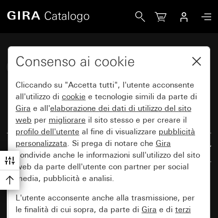
Gira Katalog
Consenso ai cookie
Gira System 3000
Cliccando su "Accetta tutti", l'utente acconsente
all'utilizzo di
cookie
e tecnologie simili da parte di
Gira
e all'
elaborazione dei
dati di utilizzo del sito
web
per
migliorare
il sito stesso e per creare il
Ripristina tutti i filtri
profilo dell'utente
al fine di visualizzare
pubblicità
personalizzata
. Si prega di notare che
Gira
Risultati: 304
In base alla rilevanza
condivide anche le informazioni sull'utilizzo del sito
web da parte dell'utente con partner per social
media, pubblicità e analisi.
L'utente acconsente anche alla trasmissione, per
le finalità di cui sopra, da parte di
Gira
e di
terzi