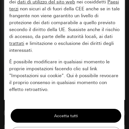
dei
dati di utilizzo del sito web
nei cosiddetti
Paesi
terzi
non sicuri al di fuori della CEE anche se in tale
frangente non viene garantito un livello di
protezione dei dati comparabile a quello previsto
secondo il diritto della UE. Sussiste anche il rischio
di accesso, da parte delle autorità locali, ai dati
trattati
e limitazione o esclusione dei diritti degli
interessati.
È possibile modificare in qualsiasi momento le
proprie impostazioni facendo clic sul link
"Impostazioni sui cookie". Qui è possibile revocare
il proprio consenso in qualsiasi momento con
effetto retroattivo.
Essenziali
Vai alla banca dati multimediale
Tutti i cookie necessari per poter mostrare la
pagina.
Confronta articoli