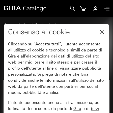
Gira Modulo dimmer rotativo LED universale System 3000 
Home
Prodotti
Tecnica e funzioni
System 3000 DALI, elttronica varia
Gira System 3000
Consenso ai cookie
Cliccando su "Accetta tutti", l'utente acconsente
Modulo dimmer rotativo LED
all'utilizzo di
cookie
e tecnologie simili da parte di
Gira
e all'
elaborazione dei
dati di utilizzo del sito
universale System 3000
web
per
migliorare
il sito stesso e per creare il
Standard
profilo dell'utente
al fine di visualizzare
pubblicità
personalizzata
. Si prega di notare che
Gira
condivide anche le informazioni sull'utilizzo del sito
web da parte dell'utente con partner per social
media, pubblicità e analisi.
L'utente acconsente anche alla trasmissione, per
le finalità di cui sopra, da parte di
Gira
e di
terzi