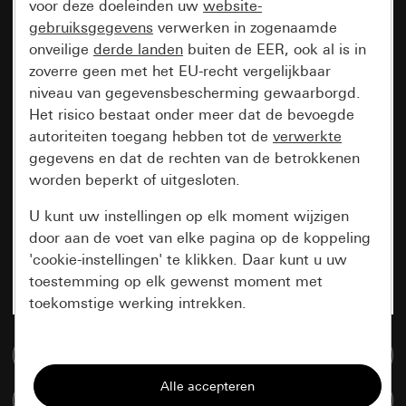
voor deze doeleinden uw
website-
gebruiksgegevens
verwerken in zogenaamde
onveilige
derde landen
buiten de EER, ook al is in
zoverre geen met het EU-recht vergelijkbaar
niveau van gegevensbescherming gewaarborgd.
Het risico bestaat onder meer dat de bevoegde
autoriteiten toegang hebben tot de
verwerkte
gegevens en dat de rechten van de betrokkenen
worden beperkt of uitgesloten.
U kunt uw instellingen op elk moment wijzigen
door aan de voet van elke pagina op de koppeling
'cookie-instellingen' te klikken. Daar kunt u uw
toestemming op elk gewenst moment met
toekomstige werking intrekken.
Essentieel
Naar de mediadatabase
Alle cookies die wij nodig hebben om de
Artikelen verglijken
pagina te kunnen weergeven.