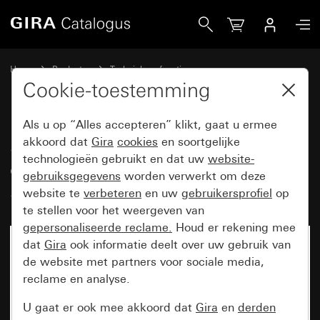
Gira System 3000 universeel led-draaidimmer-basiselemen
Home
Producten
Techniek en functies
System 3000 DALI, overige electronica
Gira System 3000
Cookie-toestemming
Als u op “Alles accepteren” klikt, gaat u ermee
System 3000 universeel led-
akkoord dat
Gira
cookies
en soortgelijke
technologieën gebruikt en dat uw
website-
draaidimmer-basiselement
gebruiksgegevens
worden verwerkt om deze
Standard
website te
verbeteren
en uw
gebruikersprofiel
op
te stellen voor het weergeven van
gepersonaliseerde reclame.
Houd er rekening mee
dat
Gira
ook informatie deelt over uw gebruik van
de website met partners voor sociale media,
reclame en analyse.
U gaat er ook mee akkoord dat
Gira
en
derden