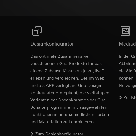
Empfänger:
interne
Betrieb mit und ohne Neutralleiteranschluss.
Rechtsgrundlage und
Drittlandübermittlu
Empfänger:
Einsatz des Dien
Maximalhelligkeit einstellbar (ab Index I04).
Lebensdauer des C
interne Abteilun
Folgeverarbeitun
Google Ireland L
Empfänger:
Informationen da
interne Abteilun
https://business.
Pinterest, Inc. (
Designkonfigurator
Mediad
Drittlandübermittlu
Drittlandübermittlu
Drittland: USA
Gira System
Das optimale Zusammenspiel
In der G
Drittland: USA
Angemessenheits
verschiedener Gira Produkte für das
Ab­bild­
Angemessenheits
bei
Gira Giersi
bei
Gira Giersi
eigene Zuhause lässt sich jetzt „live”
die Sie 
Systemgrundlage
Lebensdauer des C
erleben und vergleichen. Der im Web
können. 
Lebensdauer des C
und als APP verfügbare Gira Design­
Nutzungs­
Vimeo
LinkedIn Ins
konfigurator ermög­licht, die vielfältigen
Zur M
Datenverarbeitung
Vari­an­ten der Abdeck­rahmen der Gira
Datenverarbeitung
Kategorien person
Schalter­programme mit ausge­wählten
bedarfsgerechter W
Privatkundenseit
Funkti­onen in unterschiedlichen Farben
Kategorien person
Nutzer getätig
und Materialien zu kombinieren.
Zeitstempel
Geschäftskunden
System 3000
Rechtsgrundlage und
getätigte Mausb
Zum Designkonfigurator
Einsatz des Dien