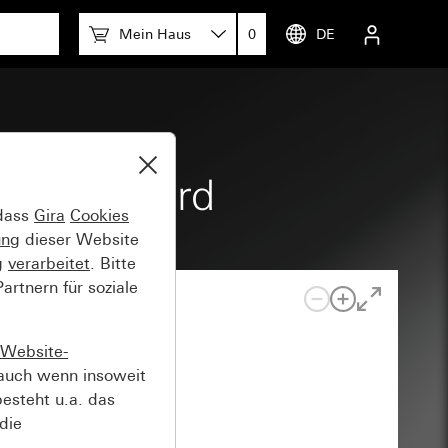
Mein Haus
0
DE
tz Standard
 dass
Gira
Cookies
ung
dieser Website
g
verarbeitet
. Bitte
rtnern für soziale
Website-
auch wenn insoweit
esteht u.a. das
die