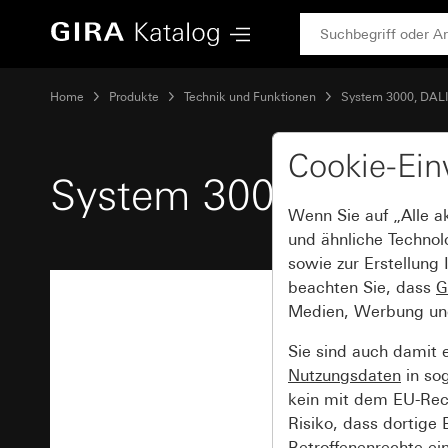
Gira System 3000 Universal-LED-Drehdimmeinsatz Standar
Home
Produkte
Technik und Funktionen
System 3000, DALI,
Cookie-Ein
System 3000 Univer
Wenn Sie auf „Alle a
und ähnliche Technol
sowie zur Erstellung 
beachten Sie, dass
G
Medien, Werbung und 
Sie sind auch damit 
Nutzungsdaten
in so
kein mit dem EU-Rech
Risiko, dass dortige
Betroffenenrechte ei