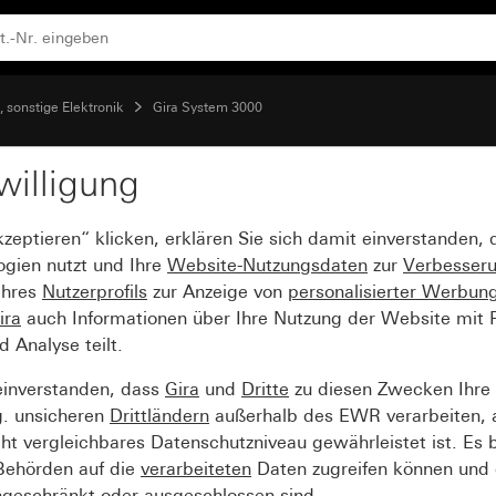
d
 sonstige Elektronik
Gira System 3000
willigung
sal-LED-Drehdimmeinsa
kzeptieren“ klicken, erklären Sie sich damit einverstanden,
ogien nutzt und Ihre
Website-Nutzungsdaten
zur
Verbesser
Ihres
Nutzerprofils
zur Anzeige von
personalisierter Werbun
ira
auch Informationen über Ihre Nutzung der Website mit Pa
Analyse teilt.
einverstanden, dass
Gira
und
Dritte
zu diesen Zwecken Ihre
g. unsicheren
Drittländern
außerhalb des EWR verarbeiten, 
t vergleichbares Datenschutzniveau gewährleistet ist. Es b
 Behörden auf die
verarbeiteten
Daten zugreifen können und 
ngeschränkt oder ausgeschlossen sind.