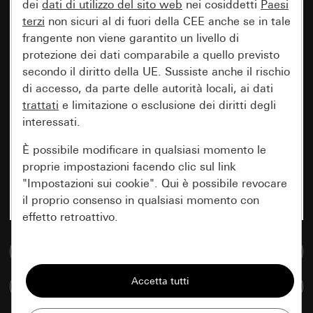
dei
dati di utilizzo del sito web
nei cosiddetti
Paesi
terzi
non sicuri al di fuori della CEE anche se in tale
frangente non viene garantito un livello di
protezione dei dati comparabile a quello previsto
secondo il diritto della UE. Sussiste anche il rischio
di accesso, da parte delle autorità locali, ai dati
trattati
e limitazione o esclusione dei diritti degli
interessati.
È possibile modificare in qualsiasi momento le
proprie impostazioni facendo clic sul link
"Impostazioni sui cookie". Qui è possibile revocare
il proprio consenso in qualsiasi momento con
effetto retroattivo.
Vai alla banca dati multimediale
Essenziali
Tutti i cookie necessari per poter mostrare la
Confronta articoli
pagina.