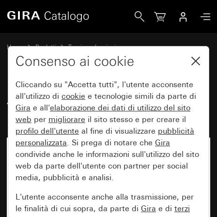
Gira Amplificatore di potenza a LED universale AMG Syste
Home
Prodotti
Tecnica e funzioni
System 3000 DALI, elttronica varia
Gira System 3000
Consenso ai cookie
Cliccando su "Accetta tutti", l'utente acconsente
Amplificatore di potenza a LED
all'utilizzo di
cookie
e tecnologie simili da parte di
Gira
e all'
elaborazione dei
dati di utilizzo del sito
universale AMG System 3000
web
per
migliorare
il sito stesso e per creare il
profilo dell'utente
al fine di visualizzare
pubblicità
personalizzata
. Si prega di notare che
Gira
condivide anche le informazioni sull'utilizzo del sito
web da parte dell'utente con partner per social
media, pubblicità e analisi.
L'utente acconsente anche alla trasmissione, per
le finalità di cui sopra, da parte di
Gira
e di
terzi