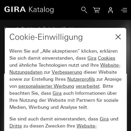
Gira System 3000 Relaisschalteinsatz
Home
Produkte
Technik und Funktionen
System 3000, DALI, sonstige Elektronik
Gira System 3000
Cookie-Einwilligung
Wenn Sie auf „Alle akzeptieren“ klicken, erklären
System 3000 Relaisschalteinsatz
Sie sich damit einverstanden, dass
Gira
Cookies
und ähnliche Technologien nutzt und Ihre
Website-
Nutzungsdaten
zur
Verbesserung
dieser Website
sowie zur Erstellung Ihres
Nutzerprofils
zur Anzeige
von
personalisierter Werbung
verarbeitet
. Bitte
beachten Sie, dass
Gira
auch Informationen über
Ihre Nutzung der Website mit Partnern für soziale
Medien, Werbung und Analyse teilt.
Sie sind auch damit einverstanden, dass
Gira
und
Dritte
zu diesen Zwecken Ihre
Website-