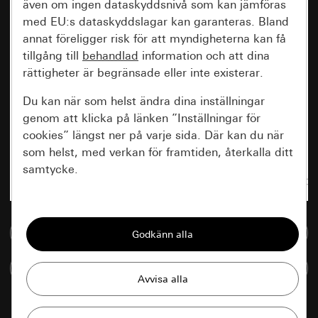
även om ingen dataskyddsnivå som kan jämföras
med EU:s dataskyddslagar kan garanteras. Bland
annat föreligger risk för att myndigheterna kan få
tillgång till
behandlad
information och att dina
rättigheter är begränsade eller inte existerar.
Du kan när som helst ändra dina inställningar
genom att klicka på länken ”Inställningar för
cookies” längst ner på varje sida. Där kan du när
som helst, med verkan för framtiden, återkalla ditt
samtycke.
Nödvändiga
Till mediedatabasen
Alla cookies som krävs för att kunna visa
sidan.
Jämföra artiklar
Gira Session
Förbättring av vår webbsida och
våra utbud
Databehandlingssyfte: