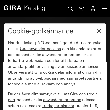
Gira System 3000 reläbrytarinsats
Hem
Produkter
Teknik och funktioner
System 3000 DALI, övrig elektronik
Gira System 3000
Cookie-godkännande
När du klickar på ”Godkänn” ger du ditt samtycke
System 3000 reläbrytarinsats
till att
Gira använder
cookies
och liknande tekniker
och behandlar din
användarinformation
för att
förbättra
webbsidan och för att skapa en
användarprofil
för visning av
anpassade annonser
.
Observera att
Gira
också delar information om din
användning av webbsidan med samarbetspartners
för sociala media, reklam och analys.
Du ger även ditt samtycke till att
Gira
och
tredje
part
behandlar din
användarinformation
i dessa
syften i sk. osäkra
tredjepartsländer
utanför EES,