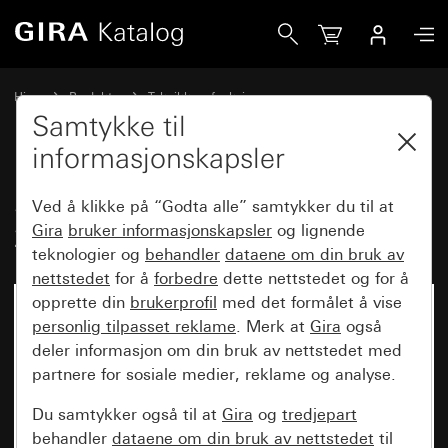
Gira System 3000 underenhetsinnsats 2-tråds
Hjem
Produkter
Teknikk og funksjoner
System 3000 DALI, øvrig elektronikk
Gira System 3000
Samtykke til
informasjonskapsler
System 3000 underenhetsinnsats
Ved å klikke på “Godta alle” samtykker du til at
2-tråds
Gira
bruker informasjonskapsler
og lignende
teknologier og
behandler
dataene om din bruk av
nettstedet
for å
forbedre
dette nettstedet og for å
opprette din
brukerprofil
med det formålet å vise
personlig tilpasset reklame
. Merk at
Gira
også
deler informasjon om din bruk av nettstedet med
partnere for sosiale medier, reklame og analyse.
Du samtykker også til at
Gira
og
tredjepart
behandler
dataene om din bruk av nettstedet
til