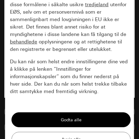
disse formålene i såkalte usikre
tredjeland
utenfor
EØS, selv om et personvernnivå som er
sammenlignbart med lovgivningen i EU ikke er
sikret. Det finnes blant annet risiko for at
myndighetene i disse landene kan få tilgang til de
behandlede
opplysningene og at rettighetene til
den registrerte er begrenset eller utelukket.
Du kan når som helst endre innstillingene dine ved
å klikke på lenken “Innstillinger for
informasjonskapsler” som du finner nederst på
hver side. Der kan du når som helst trekke tilbake
ditt samtykke med fremtidig virkning.
Vesentlige
Til mediadatabase
Alle informasjonskapslene vi trenger for å
kunne vise deg siden.
Sammenlign artikkel