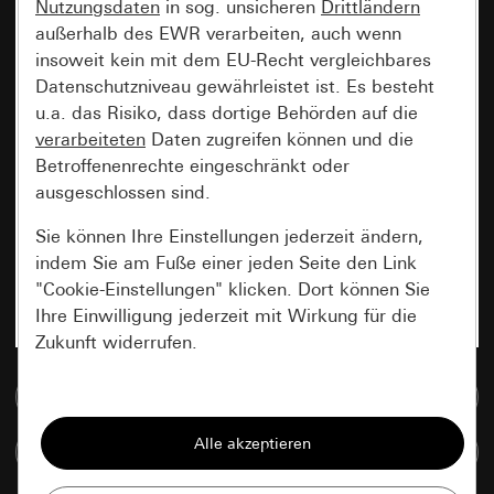
Nutzungsdaten
in sog. unsicheren
Drittländern
außerhalb des EWR verarbeiten, auch wenn
insoweit kein mit dem EU-Recht vergleichbares
Datenschutzniveau gewährleistet ist. Es besteht
u.a. das Risiko, dass dortige Behörden auf die
verarbeiteten
Daten zugreifen können und die
Betroffenenrechte eingeschränkt oder
ausgeschlossen sind.
Sie können Ihre Einstellungen jederzeit ändern,
indem Sie am Fuße einer jeden Seite den Link
"Cookie-Einstellungen" klicken. Dort können Sie
Ihre Einwilligung jederzeit mit Wirkung für die
Zukunft widerrufen.
Zur Mediadatenbank
Essenziell
Alle Cookies, die wir benötigen um Ihnen die
Artikel vergleichen
Seite anzeigen zu können.