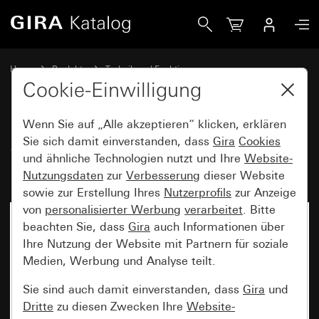
Gira System 3000 Nebenstelleneinsatz 2-Draht
Home
Produkte
Technik und Funktionen
System 3000, DALI, sonstige Elektronik
Gira System 3000
Cookie-Einwilligung
Wenn Sie auf „Alle akzeptieren“ klicken, erklären
System 3000
Sie sich damit einverstanden, dass
Gira
Cookies
und ähnliche Technologien nutzt und Ihre
Website-
Nebenstelleneinsatz 2-Draht
Nutzungsdaten
zur
Verbesserung
dieser Website
sowie zur Erstellung Ihres
Nutzerprofils
zur Anzeige
von
personalisierter Werbung
verarbeitet
. Bitte
beachten Sie, dass
Gira
auch Informationen über
Ihre Nutzung der Website mit Partnern für soziale
Medien, Werbung und Analyse teilt.
Sie sind auch damit einverstanden, dass
Gira
und
Dritte
zu diesen Zwecken Ihre
Website-