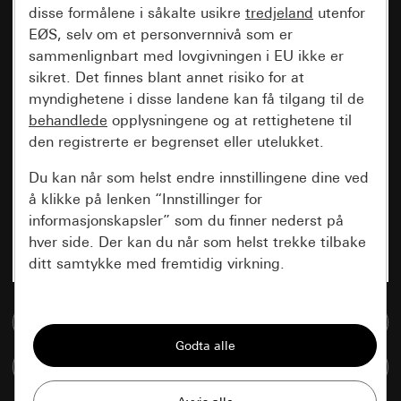
disse formålene i såkalte usikre
tredjeland
utenfor
EØS, selv om et personvernnivå som er
sammenlignbart med lovgivningen i EU ikke er
sikret. Det finnes blant annet risiko for at
myndighetene i disse landene kan få tilgang til de
behandlede
opplysningene og at rettighetene til
den registrerte er begrenset eller utelukket.
Du kan når som helst endre innstillingene dine ved
å klikke på lenken “Innstillinger for
informasjonskapsler” som du finner nederst på
hver side. Der kan du når som helst trekke tilbake
ditt samtykke med fremtidig virkning.
Vesentlige
Til mediadatabase
Alle informasjonskapslene vi trenger for å
kunne vise deg siden.
Sammenlign artikkel