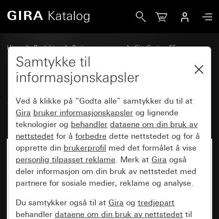
Gira System 3000 betjeningspåsats BT System 55
Hjem
Produkter
Bryterprogrammer
Gira System 55
Kobling og trykking
Samtykke til
informasjonskapsler
System 3000 betjeningspåsats
Ved å klikke på “Godta alle” samtykker du til at
BT System 55
Gira
bruker informasjonskapsler
og lignende
teknologier og
behandler
dataene om din bruk av
nettstedet
for å
forbedre
dette nettstedet og for å
opprette din
brukerprofil
med det formålet å vise
personlig tilpasset reklame
. Merk at
Gira
også
deler informasjon om din bruk av nettstedet med
partnere for sosiale medier, reklame og analyse.
Du samtykker også til at
Gira
og
tredjepart
behandler
dataene om din bruk av nettstedet
til