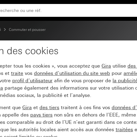
em 55
5
Commuter et pousser
on des cookies
 commande BT System 
cepter tous les cookies », vous acceptez que
Gira
utilise
des
es et
traite
vos
données d’utilisation du site web
pour
améli
 votre
profil d’utilisateur
afin de vous proposer de
la publici
ra
partage également des informations sur votre utilisation
médias sociaux, la publicité et l’analyse.
ement que
Gira
et
des tiers
traitent à ces fins vos
données d’u
n appelle des
pays tiers
non sûrs en dehors de l’EEE, même 
s comparable au droit de l’UE n’est garanti dans ce context
que les autorités locales aient accès aux données
traitées
e
 soient limités ou exclus.