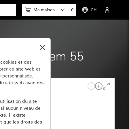
Ma maison
0
CH
3000 System 55
 cookies
et des
orer
ce site web et
té personnalisée
.
 du site web avec des
tilisation du site
si aucun niveau de
e. Il existe
t que les droits des