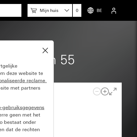
Mijn huis
0
BE
BT System 55
tgelijke
m deze website te
onaliseerde reclame.
site met partners
e-gebruiksgegevens
verre geen met het
o bestaat onder
n dat de rechten