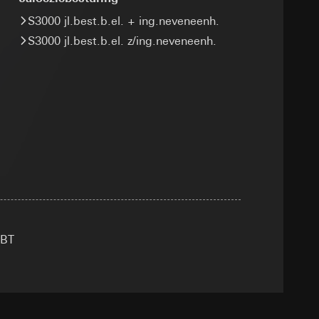
smeting
m en tijd van het
S3000 jl.best.b.el. + ing.neveneenh.
S3000 jl.best.b.el. z/ing.neveneenh.
pparaat
n taken
opie aan te vragen
opie aan te vragen
tie en services
 BT
smeting
m en tijd van het