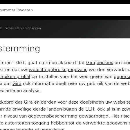
 55
Schakelen en drukken
estemming
ingselement-opzetstuk 
pteren” klikt, gaat u ermee akkoord dat
Gira
cookies
en soor
ikt en dat uw
website-gebruiksgegevens
worden verwerkt o
ruikersprofiel
op te stellen voor het weergeven van
gepers
ee dat
Gira
ook informatie deelt over uw gebruik van de web
reclame en analyse.
kkoord dat
Gira
en
derden
voor deze doeleinden uw
websit
amde onveilige
derde landen
buiten de EER, ook al is in zo
ar niveau van gegevensbescherming gewaarborgd. Het risic
e autoriteiten toegang hebben tot de
verwerkte
gegevens e
orden beperkt of uitgesloten.