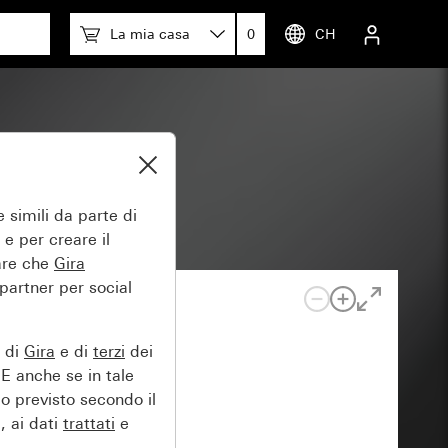
La mia casa
0
CH
em 55
 simili da parte di
 e per creare il
tare che
Gira
 partner per social
e di
Gira
e di
terzi
dei
EE anche se in tale
lo previsto secondo il
, ai dati
trattati
e