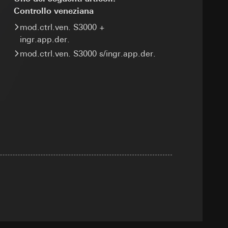
Controllo veneziana
e ora della visita,
 delle
mod.ctrl.ven. S3000 +
ingr.app.der.
itivo terminale
mod.ctrl.ven. S3000 s/ingr.app.der.
 delle
 delle mansioni
sioni
sioni
zione di
andard, copia da
andard, copia da
a GDPR
a GDPR
 delle
sultati delle