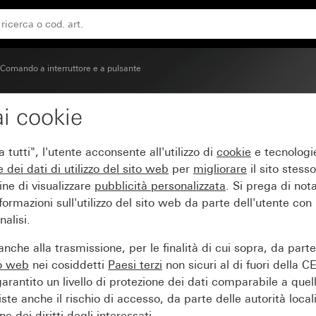
Comando a interruttore e a pulsante
i cookie
o System 3000 BT Syst
tutti", l'utente acconsente all'utilizzo di
cookie
e tecnologie
e dei
dati di utilizzo del sito web
per
migliorare
il sito stesso
ine di visualizzare
pubblicità personalizzata
. Si prega di no
ormazioni sull'utilizzo del sito web da parte dell'utente con
alisi.
nche alla trasmissione, per le finalità di cui sopra, da part
to web
nei cosiddetti
Paesi terzi
non sicuri al di fuori della C
arantito un livello di protezione dei dati comparabile a quel
iste anche il rischio di accesso, da parte delle autorità locali
e dei diritti degli interessati.