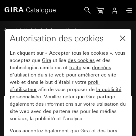
Gira Module bouton-poussoir à bascule 10 A 250 V~ bouton-
Accueil
Produits
Technique et fonctions
Modules encastrés, accessoires
Bouton-poussoir à bascule
Autorisation des cookies
En cliquant sur « Accepter tous les cookies », vous
Module bouton-poussoir à
acceptez que
Gira
utilise
des cookies
et des
technologies similaires et
traite
vos
données
bascule 10 A 250 V~ bouton-
d’utilisation du site web
pour
améliorer
ce site
poussoir va-et-vient 1 pôle
web et dans le but d’établir votre
profil
d’utilisateur
afin de vous proposer de
la publicité
personnalisée
. Veuillez noter que
Gira
partage
également des informations sur votre utilisation du
site web avec des partenaires pour les médias
sociaux, la publicité et l’analyse.
Vous acceptez également que
Gira
et
des tiers