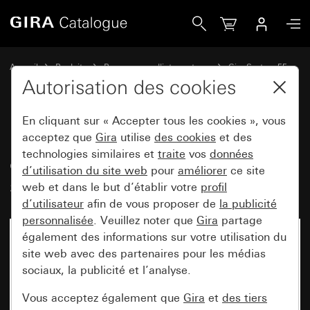
Gira Bascule avec une grande zone d’inscription et un gra
Accueil
Produits
Programmes d'interrupteurs
Gira System 55
Commuter et pousser
Autorisation des cookies
En cliquant sur « Accepter tous les cookies », vous
Bascule avec une grande zone
acceptez que
Gira
utilise
des cookies
et des
technologies similaires et
traite
vos
données
d’inscription et un grand
d’utilisation du site web
pour
améliorer
ce site
symbole palpable Porte
web et dans le but d’établir votre
profil
d’utilisateur
afin de vous proposer de
la publicité
personnalisée
. Veuillez noter que
Gira
partage
également des informations sur votre utilisation du
site web avec des partenaires pour les médias
sociaux, la publicité et l’analyse.
Vous acceptez également que
Gira
et
des tiers