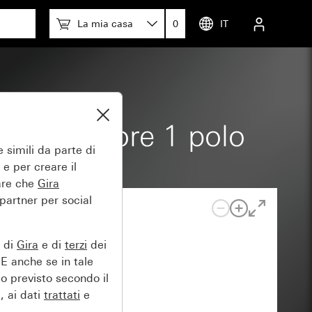
La mia casa
0
IT
commutatore 1 polo
 simili da parte di
 e per creare il
tare che
Gira
 partner per social
e di
Gira
e di
terzi
dei
EE anche se in tale
lo previsto secondo il
, ai dati
trattati
e