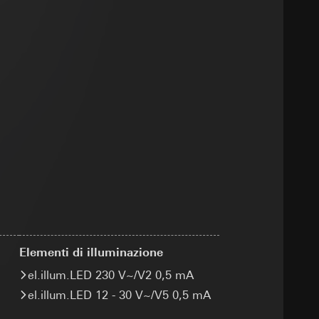
e ora della visita,
 delle
itivo terminale
 delle
 delle mansioni
sioni
sioni
zione di
andard, copia da
andard, copia da
a GDPR
a GDPR
Elementi di illuminazione
 delle
el.illum.LED 230 V~/V2 0,5 mA
el.illum.LED 12 - 30 V~/V5 0,5 mA
sultati delle