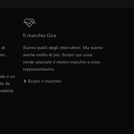
 delle
 delle
Download
Il marchio Gira
sioni
sioni
 di
Siamo quelli degli interruttori. Ma siamo
Cod. art. 3791 ..

o di panoramica degli codici di ordinazione
nto
anche molto di più. Scopri qui cosa
3792 ..

3793 ..

rende speciale il nostro marchio e cosa
3794 ..

rappresentiamo.
3795 ..
ndo a un
ementi di illuminazione a LED
Scopri il marchio
te da
andard, copia da
PDF
, 29.69 KB
odalità
a GDPR
zioni di connessione e funzioni di elementi di
Download
 delle
bblicitarie
Cod. art. 3791 ..
