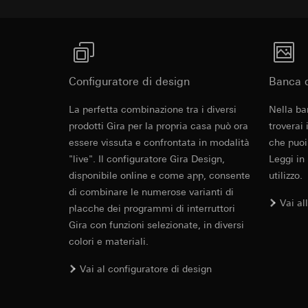
informazioni sull'ap
della vite PZ1/fessura/PH.
Categorie di dati pe
Base giuridica e int
Base giuridica e int
Utilizzo del serv
Utilizzo del serv
telecomunicazion
telecomunicazion
Trattamento succe
Avvisi
Trattamento succe
Configuratore di design
Banca d
Destinatari:
Destinatari:
Reparti interni,
Panoramica d
La perfetta combinazione tra i diversi
Reparti interni,
Nella ba
Google Ireland L
Collegabile anche illuminabile.
a LED
Hotjar Ltd.
prodotti Gira per la propria casa può ora
troverai
Per informazioni 
essere vissuta e confrontata in modalità
che puoi
https://business.
Trasferimento verso
"live". Il configuratore Gira Design,
Leggi in
Durata dei cookie:
Trasferimento verso
Panoramica degli o
disponibile online e come app, consente
utilizzo.
Paese terzo: US
generazione di inte
di combinare le numerose varianti di
YouTube
Decisione di ade
Vai al
placche dei programmi di interruttori
richiedere in bas
Finalità del trattam
Gira con funzioni selezionate, in diversi
Durata dei cookie:
Categorie di dati pe
colori e materiali.
Base giuridica e int
Pixel di TikT
Utilizzo del serv
Vai al configuratore di design
telecomunicazion
Finalità del trattam
Trattamento succe
Combination
Valutazione dell