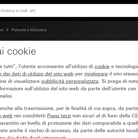
e 1 polo
ori
Pulsante a bilanciere
i cookie
ilanciere 10 A 250 V~ 
tutti", l'utente acconsente all'utilizzo di
cookie
e tecnologie
e dei
dati di utilizzo del sito web
per
migliorare
il sito stesso
ine di visualizzare
pubblicità personalizzata
. Si prega di no
ormazioni sull'utilizzo del sito web da parte dell'utente con
alisi.
nche alla trasmissione, per le finalità di cui sopra, da part
to web
nei cosiddetti
Paesi terzi
non sicuri al di fuori della C
arantito un livello di protezione dei dati comparabile a quel
iste anche il rischio di accesso, da parte delle autorità locali
e dei diritti degli interessati.