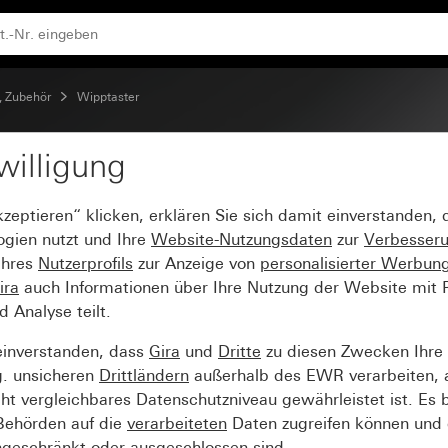
, Zubehör
Wipptaster
willigung
0 A 250 V~ Wechsler 1-
kzeptieren“ klicken, erklären Sie sich damit einverstanden,
ogien nutzt und Ihre
Website-Nutzungsdaten
zur
Verbesser
Ihres
Nutzerprofils
zur Anzeige von
personalisierter Werbun
ira
auch Informationen über Ihre Nutzung der Website mit Pa
Analyse teilt.
einverstanden, dass
Gira
und
Dritte
zu diesen Zwecken Ihre
g. unsicheren
Drittländern
außerhalb des EWR verarbeiten, 
t vergleichbares Datenschutzniveau gewährleistet ist. Es b
 Behörden auf die
verarbeiteten
Daten zugreifen können und 
ngeschränkt oder ausgeschlossen sind.