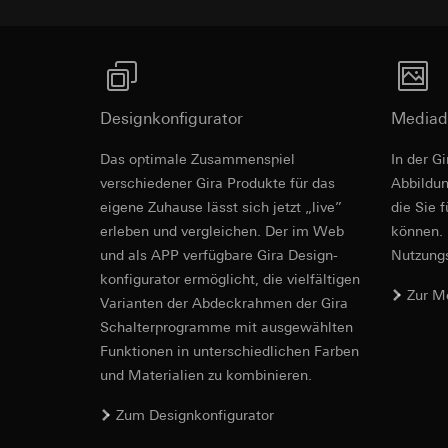
PZ1 / Schlitz / PH.
Empfänger:
Empfänger:
interne Abteilun
interne Abteilun
Hotjar Ltd.
Google Ireland L
Informationen da
Drittlandübermittlu
Hinweise
https://business.
Designkonfigurator
Mediad
Lebensdauer des C
Drittlandübermittlu
Kombination
Das optimale Zusammenspiel
In der G
YouTube
Drittland: USA
Auch beleuchtbar anzuschließen.
Schaltzeich
verschiedener Gira Produkte für das
Ab­bild­
Angemessenheits
Datenverarbeitung
eigene Zuhause lässt sich jetzt „live”
die Sie 
bei
Gira Giersi
Kategorien person
erleben und vergleichen. Der im Web
können. 
Lebensdauer des C
LED-Beleuchtungs
Rechtsgrundlage und
und als APP verfügbare Gira Design­
Nutzungs­
Einsatz des Dien
Schaltzeichnunge
konfigurator ermög­licht, die vielfältigen
TikTok-Pixel
Folgeverarbeitun
Zur M
Vari­an­ten der Abdeck­rahmen der Gira
Datenverarbeitung
Empfänger:
Schalter­programme mit ausge­wählten
Auswertung der
Google Ireland L
Funkti­onen in unterschiedlichen Farben
Durch das Tracki
Informationen da
und Materialien zu kombinieren.
digitalisiert un
https://business.
können zielgeric
Zum Designkonfigurator
Drittlandübermittlu
erhöhte Aufmerk
Kompatibilit
Drittland: USA
Kundenzufriedenh