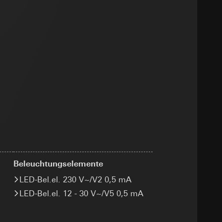
sung
sucht, Datum und
andort
r, Endgerät
e unter
 Kopie zu erfragen
 Kopie zu erfragen
r Informationen und
erung
Beleuchtungselemente
LED-Bel.el. 230 V~/V2 0,5 mA
LED-Bel.el. 12 - 30 V~/V5 0,5 mA
sung
sucht, Datum und
andort