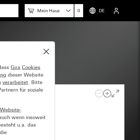
Mein Haus
0
DE
polig
 dass
Gira
Cookies
ung
dieser Website
g
verarbeitet
. Bitte
rtnern für soziale
Website-
auch wenn insoweit
esteht u.a. das
die