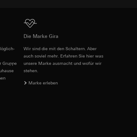
Download
e unter
Die Marke Gira
öglich­
Wir sind die mit den Schaltern. Aber
Art.-Nr. 3791 ..

htstool Bestellnummern alt/neu
auch soviel mehr. Erfahren Sie hier was
3792 ..

 Kopie zu erfragen
3793 ..

er Gruppe
unsere Marke aus­macht und wofür wir
hte Internetseite
3794 ..

zuhause
uchtungselemente
stehen.
3795 ..
nen
Marke erleben
PDF
, 1.84 MB
, Anschlussmöglichkeiten und Funktionen
e
Download
triebsprozesse
e unter
ite-Besuchern,
. Durch eine
 erhöhte
Art.-Nr. 3791 ..
