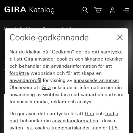
Gira System 3000 rörelsevakt, frontmodul 1,10 m Standard
Hem
Produkter
Teknik och funktioner
System 3000 DALI, övrig elektronik
Gira System 3000
Cookie-godkännande
När du klickar på ”Godkänn” ger du ditt samtycke
System 3000 rörelsevakt,
till att
Gira använder
cookies
och liknande tekniker
och behandlar din
användarinformation
för att
frontmodul 1,10 m Standard
förbättra
webbsidan och för att skapa en
System 55
användarprofil
för visning av
anpassade annonser
.
Observera att
Gira
också delar information om din
användning av webbsidan med samarbetspartners
för sociala media, reklam och analys.
Du ger även ditt samtycke till att
Gira
och
tredje
part
behandlar din
användarinformation
i dessa
syften i sk. osäkra
tredjepartsländer
utanför EES,