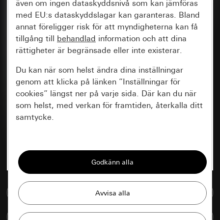
även om ingen dataskyddsnivå som kan jämföras
med EU:s dataskyddslagar kan garanteras. Bland
annat föreligger risk för att myndigheterna kan få
tillgång till
behandlad
information och att dina
rättigheter är begränsade eller inte existerar.
Du kan när som helst ändra dina inställningar
genom att klicka på länken ”Inställningar för
cookies” längst ner på varje sida. Där kan du när
som helst, med verkan för framtiden, återkalla ditt
samtycke.
Nödvändiga
Alla cookies som krävs för att kunna visa
sidan.
Till mediedatabasen
Gira Session
Förbättring av vår webbsida och
våra utbud
Databehandlingssyfte:
Jämföra artiklar