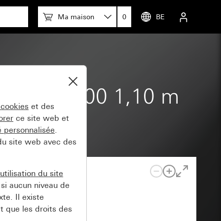
Ma maison
0
BE
System 3000 1,10 m
 cookies
et des
orer
ce site web et
té personnalisée
.
 du site web avec des
tilisation du site
si aucun niveau de
e. Il existe
t que les droits des