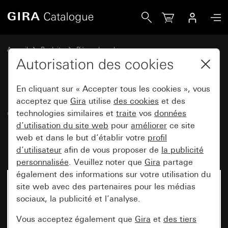
Gira Cache avec cache rapporté pour module rapporté dé
Accueil
Produits
Pièces de rechange
Montage encastré protégé contre l'eau IP44 Gira TX_44
Autorisation des cookies
Commande d'éclairage
En cliquant sur « Accepter tous les cookies », vous
acceptez que
Gira
utilise
des cookies
et des
Cache avec cache rapporté pour
technologies similaires et
traite
vos
données
d’utilisation du site web
pour
améliorer
ce site
module rapporté détecteur de
web et dans le but d’établir votre
profil
mouvement 1,10 m Standard
d’utilisateur
afin de vous proposer de
la publicité
personnalisée
. Veuillez noter que
Gira
partage
également des informations sur votre utilisation du
site web avec des partenaires pour les médias
sociaux, la publicité et l’analyse.
Vous acceptez également que
Gira
et
des tiers