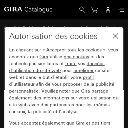
Gira Module rapporté détecteur de mouvement 1,10 m St
Accueil
Produits
Technique et fonctions
Commande d'éclairage
Module rapporté détecteur de mouvement 1,10 m
Autorisation des cookies
En cliquant sur « Accepter tous les cookies », vous
Module rapporté détecteur de
acceptez que
Gira
utilise
des cookies
et des
technologies similaires et
traite
vos
données
mouvement 1,10 m Standard
d’utilisation du site web
pour
améliorer
ce site
pour KNX System 55
web et dans le but d’établir votre
profil
d’utilisateur
afin de vous proposer de
la publicité
personnalisée
. Veuillez noter que
Gira
partage
également des informations sur votre utilisation du
site web avec des partenaires pour les médias
sociaux, la publicité et l’analyse.
Vous acceptez également que
Gira
et
des tiers