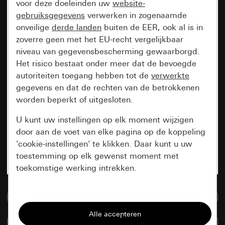
voor deze doeleinden uw
website-
gebruiksgegevens
verwerken in zogenaamde
onveilige
derde landen
buiten de EER, ook al is in
zoverre geen met het EU-recht vergelijkbaar
niveau van gegevensbescherming gewaarborgd.
Het risico bestaat onder meer dat de bevoegde
autoriteiten toegang hebben tot de
verwerkte
gegevens en dat de rechten van de betrokkenen
worden beperkt of uitgesloten.
U kunt uw instellingen op elk moment wijzigen
door aan de voet van elke pagina op de koppeling
'cookie-instellingen' te klikken. Daar kunt u uw
toestemming op elk gewenst moment met
toekomstige werking intrekken.
Essentieel
Naar de mediadatabase
Alle cookies die wij nodig hebben om de
Artikelen verglijken
pagina te kunnen weergeven.