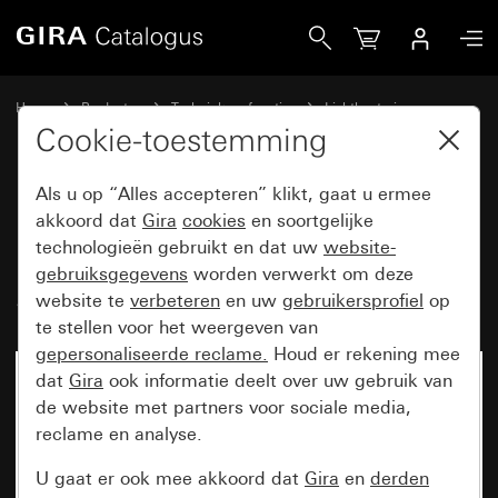
Gira Bewegingsmelder-opzetstuk 1,10 m Standard voor K
Home
Producten
Techniek en functies
Lichtbesturing
Bewegingsmelder-opzetstuk 1,10 m
Cookie-toestemming
Als u op “Alles accepteren” klikt, gaat u ermee
Bewegingsmelder-opzetstuk
akkoord dat
Gira
cookies
en soortgelijke
technologieën gebruikt en dat uw
website-
1,10 m Standard voor KNX
gebruiksgegevens
worden verwerkt om deze
System 55
website te
verbeteren
en uw
gebruikersprofiel
op
te stellen voor het weergeven van
gepersonaliseerde reclame.
Houd er rekening mee
dat
Gira
ook informatie deelt over uw gebruik van
de website met partners voor sociale media,
reclame en analyse.
U gaat er ook mee akkoord dat
Gira
en
derden