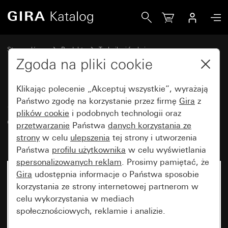
Gira System 3000 Uniwersalny obrotowy ściemniacz podt
Strona główna
Produkty
Technika i funkcje
System 3000 DALI, pozostała elektronika
System 3000 Gira
Zgoda na pliki cookie
Klikając polecenie „Akceptuj wszystkie”, wyrażają
System 3000 Uniwersalny
Państwo zgodę na korzystanie przez firmę
Gira
z
plików cookie
i podobnych technologii oraz
obrotowy ściemniacz
przetwarzanie
Państwa
danych korzystania ze
podtynkowy LED Komfort
strony
w celu
ulepszenia
tej strony i utworzenia
Państwa
profilu użytkownika
w celu wyświetlania
spersonalizowanych reklam
. Prosimy pamiętać, że
Gira
udostępnia informacje o Państwa sposobie
korzystania ze strony internetowej partnerom w
celu wykorzystania w mediach
społecznościowych, reklamie i analizie.