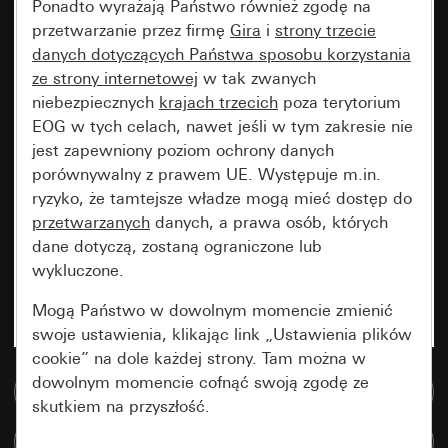
Ponadto wyrażają Państwo również zgodę na
przetwarzanie przez firmę
Gira
i
strony trzecie
danych dotyczących Państwa sposobu korzystania
ze strony internetowej
w tak zwanych
niebezpiecznych
krajach trzecich
poza terytorium
EOG w tych celach, nawet jeśli w tym zakresie nie
jest zapewniony poziom ochrony danych
porównywalny z prawem UE. Występuje m.in.
ryzyko, że tamtejsze władze mogą mieć dostęp do
przetwarzanych
danych, a prawa osób, których
dane dotyczą, zostaną ograniczone lub
wykluczone.
Mogą Państwo w dowolnym momencie zmienić
swoje ustawienia, klikając link „Ustawienia plików
cookie” na dole każdej strony. Tam można w
dowolnym momencie cofnąć swoją zgodę ze
Do bazy danych multimedialnych
skutkiem na przyszłość.
Porównaj artykuły