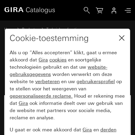
Gira Basiselement elektronische potentiometer voor stuuri
Home
Producten
Techniek en functies
System 3000 DALI, overige electronica
DALI, overige elektronica
Cookie-toestemming
Als u op “Alles accepteren” klikt, gaat u ermee
Basiselement elektronische
akkoord dat
Gira
cookies
en soortgelijke
technologieën gebruikt en dat uw
website-
potentiometer voor stuuringang
gebruiksgegevens
worden verwerkt om deze
1 – 10 V Schakelfunctie
website te
verbeteren
en uw
gebruikersprofiel
op
te stellen voor het weergeven van
gepersonaliseerde reclame.
Houd er rekening mee
dat
Gira
ook informatie deelt over uw gebruik van
de website met partners voor sociale media,
reclame en analyse.
U gaat er ook mee akkoord dat
Gira
en
derden