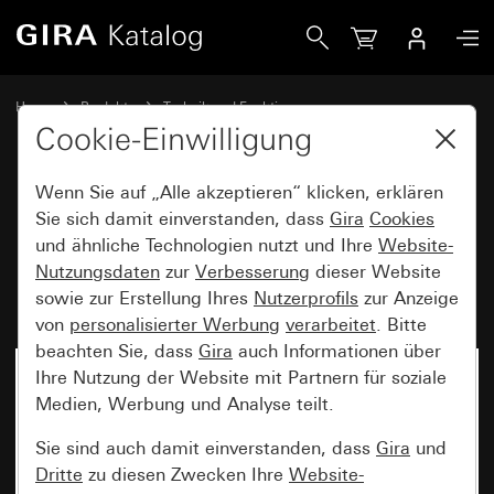
Gira Einsatz Elektronisches Potentiometer für Steuereingan
Home
Produkte
Technik und Funktionen
System 3000, DALI, sonstige Elektronik
DALI, Sonstige Elektronik
Cookie-Einwilligung
Wenn Sie auf „Alle akzeptieren“ klicken, erklären
Einsatz Elektronisches
Sie sich damit einverstanden, dass
Gira
Cookies
und ähnliche Technologien nutzt und Ihre
Website-
Potentiometer für Steuereingang
Nutzungsdaten
zur
Verbesserung
dieser Website
1 – 10 V Schaltfunktion
sowie zur Erstellung Ihres
Nutzerprofils
zur Anzeige
von
personalisierter Werbung
verarbeitet
. Bitte
beachten Sie, dass
Gira
auch Informationen über
Ihre Nutzung der Website mit Partnern für soziale
Medien, Werbung und Analyse teilt.
Sie sind auch damit einverstanden, dass
Gira
und
Dritte
zu diesen Zwecken Ihre
Website-