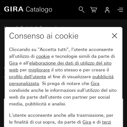
Gira Modulo potenziometro elettronico per ingresso di contro
Home
Prodotti
Tecnica e funzioni
System 3000 DALI, elttronica varia
DALI, altri sistemi elettronici
Consenso ai cookie
Cliccando su "Accetta tutti", l'utente acconsente
Modulo potenziometro
all'utilizzo di
cookie
e tecnologie simili da parte di
Gira
e all'
elaborazione dei
dati di utilizzo del sito
elettronico per ingresso di
web
per
migliorare
il sito stesso e per creare il
controllo 1 – 10 V Funzione
profilo dell'utente
al fine di visualizzare
pubblicità
interruttore
personalizzata
. Si prega di notare che
Gira
condivide anche le informazioni sull'utilizzo del sito
web da parte dell'utente con partner per social
media, pubblicità e analisi.
L'utente acconsente anche alla trasmissione, per
le finalità di cui sopra, da parte di
Gira
e di
terzi