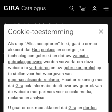
Gira Zekering F 500 H 250 V
Home
Producten
Techniek en functies
Inbouwbasiselementen, toebehoren
Toebehoren
Cookie-toestemming
Als u op “Alles accepteren” klikt, gaat u ermee
Zekering F 500 H 250 V
akkoord dat
Gira
cookies
en soortgelijke
technologieën gebruikt en dat uw
website-
gebruiksgegevens
worden verwerkt om deze
website te
verbeteren
en uw
gebruikersprofiel
op
te stellen voor het weergeven van
gepersonaliseerde reclame.
Houd er rekening mee
dat
Gira
ook informatie deelt over uw gebruik van
de website met partners voor sociale media,
reclame en analyse.
U gaat er ook mee akkoord dat
Gira
en
derden