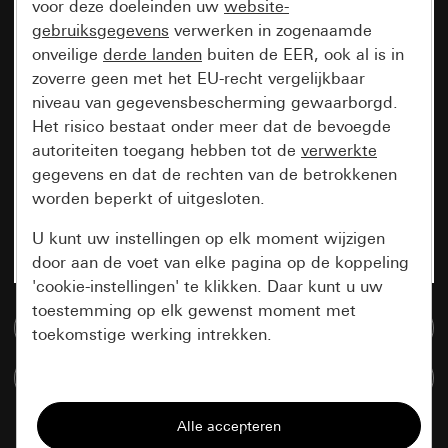
voor deze doeleinden uw
website-
gebruiksgegevens
verwerken in zogenaamde
onveilige
derde landen
buiten de EER, ook al is in
zoverre geen met het EU-recht vergelijkbaar
niveau van gegevensbescherming gewaarborgd.
Het risico bestaat onder meer dat de bevoegde
autoriteiten toegang hebben tot de
verwerkte
gegevens en dat de rechten van de betrokkenen
worden beperkt of uitgesloten.
U kunt uw instellingen op elk moment wijzigen
door aan de voet van elke pagina op de koppeling
'cookie-instellingen' te klikken. Daar kunt u uw
toestemming op elk gewenst moment met
Naar de mediadatabase
toekomstige werking intrekken.
Artikelen verglijken
Essentieel
Alle cookies die wij nodig hebben om de
pagina te kunnen weergeven.