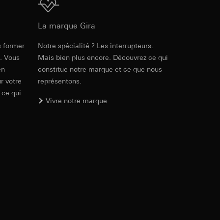
ur le site web
Téléchargement
 adresse IP, URL de
La marque Gira
s former
Notre spécialité ? Les interrupteurs.
int a du RGPD
Réf. 5365 ..
int a du RGPD
e. Vous
Mais bien plus encore. Découvrez ce qui
en
constitue notre marque et ce que nous
PDF
, 392.62 KB
r votre
représentons.
 ce qui
 à demander au
Vivre notre marque
l à des pays tiers.
a du RGPD
tiers par LinkedIn,
al/privacy-policy
Téléchargement
ermique de pages
PDF
, 9.54 MB
ous voyons où ils
 succès des
sur des sites web,
s-formes
, site web visité,