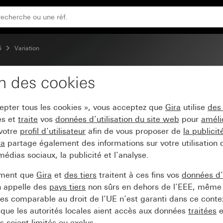
5
Variation
on des cookies
tile System 3000 Syste
cepter tous les cookies », vous acceptez que
Gira
utilise
des
es et
traite
vos
données d’utilisation du site web
pour
améli
 votre
profil d’utilisateur
afin de vous proposer de
la publici
ra
partage également des informations sur votre utilisation
médias sociaux, la publicité et l’analyse.
ement que
Gira
et
des tiers
traitent à ces fins vos
données d’u
n appelle des
pays tiers
non sûrs en dehors de l’EEE, même 
s comparable au droit de l’UE n’est garanti dans ce context
que les autorités locales aient accès aux données
traitées
e
 soient limités ou exclus.