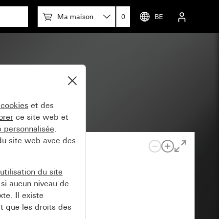
Ma maison
0
BE
m 55
 cookies
et des
orer
ce site web et
té personnalisée
.
 du site web avec des
tilisation du site
si aucun niveau de
e. Il existe
t que les droits des