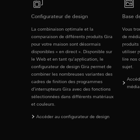
souris effectués 
Catégories de donn
concerné, adress
référence et horod
Configurateur de design
Base d
Base juridique et, l
Base juridique et, l
Utilisation du se
Utilisation du se
Module tacti
La combinaison optimale et la
Vous tro
Traitement ultér
Traitement ultér
comparaison de différents produits Gira
de média
Destinataire:
Vimeo
Destinataire:
pour votre maison sont désormais
produits
Mode d'emploi.
Transfert vers un pa
Services interne
disponibles « en direct ». Disponible sur
utiliser 
Pays tiers : USA
LinkedIn Irelan
le Web et en tant qu’application, le
lire nos 
Décision d’adéqu
Transfert vers un pa
configurateur de design Gira permet de
sujet.
contact du point
En ce qui concerne 
combiner les nombreuses variantes des
nous vous renvoyons
Durée de vie du coo
Accéd
cadres de finition des programmes
Durée de vie du coo
média
d’interrupteurs Gira avec des fonctions
Hotjar
sélectionnées dans différents matériaux
Google Ads (
Gira System
Finalités du traite
et couleurs.
sélectionnées. Cela
Finalités du traite
cliquent, comment il
campagnes. Google A
Accéder au configurateur de design
System basics
des plates-formes d
Catégories de donn
numériques, et pour
Base juridique et, l
Catégories de donn
Utilisation du se