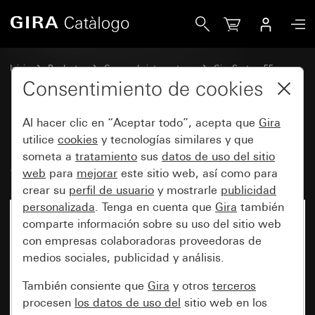
Gira Módulo de superficie táctil System 3000 System 55
Inicio
Productos
Gamas de interruptores
Gira System 55
Regulación
Consentimiento de cookies
Al hacer clic en “Aceptar todo”, acepta que
Gira
Módulo de superficie táctil
utilice
cookies
y tecnologías similares y que
someta a
tratamiento
sus
datos de uso del sitio
System 3000 System 55
web
para
mejorar
este sitio web, así como para
crear su
perfil de usuario
y mostrarle
publicidad
personalizada
. Tenga en cuenta que
Gira
también
comparte información sobre su uso del sitio web
con empresas colaboradoras proveedoras de
medios sociales, publicidad y análisis.
También consiente que
Gira
y otros
terceros
procesen
los datos de uso del
sitio web en los