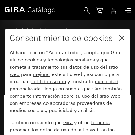
Gira Mecanismo de regulación universal LED System 3000 
Inicio
Productos
Tecnología y funciones
System 3000 DALI, otros elementos electrónicos
Gira System 3000
Consentimiento de cookies
Al hacer clic en “Aceptar todo”, acepta que
Gira
Mecanismo de regulación
utilice
cookies
y tecnologías similares y que
someta a
tratamiento
sus
datos de uso del sitio
universal LED System 3000
web
para
mejorar
este sitio web, así como para
Komfort de 2 elementos
crear su
perfil de usuario
y mostrarle
publicidad
personalizada
. Tenga en cuenta que
Gira
también
comparte información sobre su uso del sitio web
con empresas colaboradoras proveedoras de
medios sociales, publicidad y análisis.
También consiente que
Gira
y otros
terceros
procesen
los datos de uso del
sitio web en los