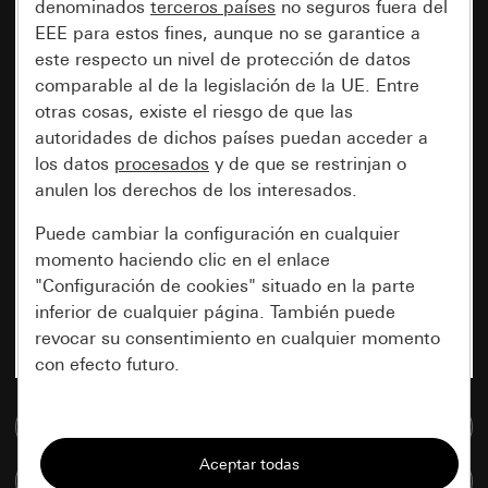
denominados
terceros países
no seguros fuera del
EEE para estos fines, aunque no se garantice a
este respecto un nivel de protección de datos
comparable al de la legislación de la UE. Entre
otras cosas, existe el riesgo de que las
autoridades de dichos países puedan acceder a
los datos
procesados
y de que se restrinjan o
anulen los derechos de los interesados.
Puede cambiar la configuración en cualquier
momento haciendo clic en el enlace
"Configuración de cookies" situado en la parte
inferior de cualquier página. También puede
revocar su consentimiento en cualquier momento
con efecto futuro.
Esenciales
Ir a la base de datos de medios
Todas las cookies que necesitamos para
Comparar artículos
poder mostrarle la página.