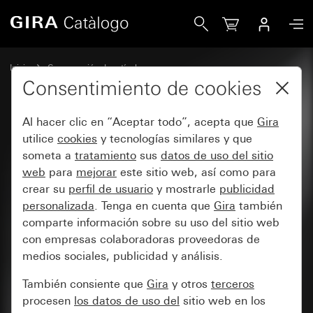
Gira Katalog
Inicio
Comparación de artículos
Consentimiento de cookies
Al hacer clic en “Aceptar todo”, acepta que
Gira
Comparación de artículos
utilice
cookies
y tecnologías similares y que
someta a
tratamiento
sus
datos de uso del sitio
web
para
mejorar
este sitio web, así como para
Seleccione al menos dos productos para la
crear su
perfil de usuario
y mostrarle
publicidad
comparación.
personalizada
. Tenga en cuenta que
Gira
también
comparte información sobre su uso del sitio web
con empresas colaboradoras proveedoras de
medios sociales, publicidad y análisis.
Volver a la página de
inicio
También consiente que
Gira
y otros
terceros
procesen
los datos de uso del
sitio web en los