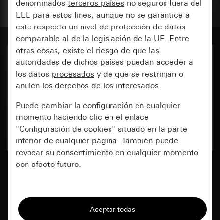
denominados
terceros países
no seguros fuera del
EEE para estos fines, aunque no se garantice a
este respecto un nivel de protección de datos
comparable al de la legislación de la UE. Entre
otras cosas, existe el riesgo de que las
autoridades de dichos países puedan acceder a
Aviso legal
los datos
procesados
y de que se restrinjan o
anulen los derechos de los interesados.
Protección de datos
Puede cambiar la configuración en cualquier
momento haciendo clic en el enlace
"Configuración de cookies" situado en la parte
Cookie settings
inferior de cualquier página. También puede
revocar su consentimiento en cualquier momento
con efecto futuro.
Gira
Giersiepen GmbH & Co. KG
Esenciales
Dahlienstraße 12
Todas las cookies que necesitamos para
42477 Radevormwald
poder mostrarle la página.