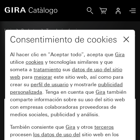
Gira Módulo de superficie de mando RF Multi de 1 element
Inicio
Productos
Tecnología y funciones
System 3000 DALI, otros elementos electrónicos
Gira System 3000
Consentimiento de cookies
Al hacer clic en “Aceptar todo”, acepta que
Gira
Módulo de superficie de mando
utilice
cookies
y tecnologías similares y que
someta a
tratamiento
sus
datos de uso del sitio
RF Multi de 1 elemento para el
web
para
mejorar
este sitio web, así como para
modo de calefacción, para KNX
crear su
perfil de usuario
y mostrarle
publicidad
personalizada
. Tenga en cuenta que
Gira
también
comparte información sobre su uso del sitio web
con empresas colaboradoras proveedoras de
medios sociales, publicidad y análisis.
También consiente que
Gira
y otros
terceros
procesen
los datos de uso del
sitio web en los