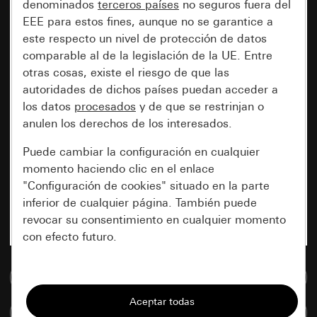
denominados
terceros países
no seguros fuera del
EEE para estos fines, aunque no se garantice a
este respecto un nivel de protección de datos
comparable al de la legislación de la UE. Entre
otras cosas, existe el riesgo de que las
autoridades de dichos países puedan acceder a
los datos
procesados
y de que se restrinjan o
anulen los derechos de los interesados.
Puede cambiar la configuración en cualquier
momento haciendo clic en el enlace
"Configuración de cookies" situado en la parte
inferior de cualquier página. También puede
revocar su consentimiento en cualquier momento
con efecto futuro.
Esenciales
Ir a la base de datos de medios
Todas las cookies que necesitamos para
Comparar artículos
poder mostrarle la página.