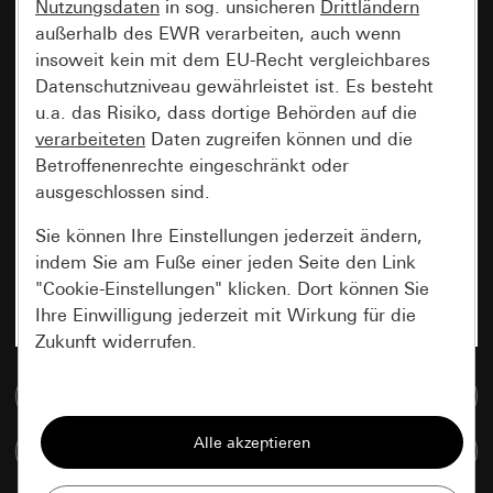
Nutzungsdaten
in sog. unsicheren
Drittländern
außerhalb des EWR verarbeiten, auch wenn
insoweit kein mit dem EU-Recht vergleichbares
Datenschutzniveau gewährleistet ist. Es besteht
u.a. das Risiko, dass dortige Behörden auf die
verarbeiteten
Daten zugreifen können und die
Betroffenenrechte eingeschränkt oder
ausgeschlossen sind.
Sie können Ihre Einstellungen jederzeit ändern,
indem Sie am Fuße einer jeden Seite den Link
"Cookie-Einstellungen" klicken. Dort können Sie
Ihre Einwilligung jederzeit mit Wirkung für die
Zukunft widerrufen.
Zur Mediadatenbank
Essenziell
Alle Cookies, die wir benötigen um Ihnen die
Artikel vergleichen
Seite anzeigen zu können.