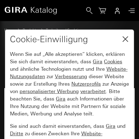
Gira RF Multi Bedienaufsatz 1fach Heizmodus für KNX
Home
Produkte
Technik und Funktionen
System 3000, DALI, sonstige Elektronik
Gira System 3000
Cookie-Einwilligung
Wenn Sie auf „Alle akzeptieren“ klicken, erklären
RF Multi Bedienaufsatz 1fach
Sie sich damit einverstanden, dass
Gira
Cookies
und ähnliche Technologien nutzt und Ihre
Website-
Heizmodus für KNX
Nutzungsdaten
zur
Verbesserung
dieser Website
sowie zur Erstellung Ihres
Nutzerprofils
zur Anzeige
von
personalisierter Werbung
verarbeitet
. Bitte
beachten Sie, dass
Gira
auch Informationen über
Ihre Nutzung der Website mit Partnern für soziale
Medien, Werbung und Analyse teilt.
Sie sind auch damit einverstanden, dass
Gira
und
Dritte
zu diesen Zwecken Ihre
Website-