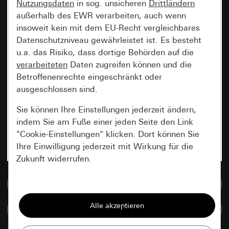
Nutzungsdaten
in sog. unsicheren
Drittländern
außerhalb des EWR verarbeiten, auch wenn
insoweit kein mit dem EU-Recht vergleichbares
Datenschutzniveau gewährleistet ist. Es besteht
u.a. das Risiko, dass dortige Behörden auf die
verarbeiteten
Daten zugreifen können und die
Betroffenenrechte eingeschränkt oder
ausgeschlossen sind.
Sie können Ihre Einstellungen jederzeit ändern,
indem Sie am Fuße einer jeden Seite den Link
"Cookie-Einstellungen" klicken. Dort können Sie
Ihre Einwilligung jederzeit mit Wirkung für die
Zukunft widerrufen.
Zur Mediadatenbank
Essenziell
Alle Cookies, die wir benötigen um Ihnen die
Artikel vergleichen
Seite anzeigen zu können.