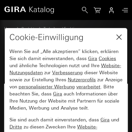
Gira RF Multi Bedienaufsatz 1fach Heizmodus für KNX
Home
Produkte
Technik und Funktionen
System 3000, DALI, sonstige Elektronik
Gira System 3000
Cookie-Einwilligung
Wenn Sie auf „Alle akzeptieren“ klicken, erklären
RF Multi Bedienaufsatz 1fach
Sie sich damit einverstanden, dass
Gira
Cookies
und ähnliche Technologien nutzt und Ihre
Website-
Heizmodus für KNX
Nutzungsdaten
zur
Verbesserung
dieser Website
sowie zur Erstellung Ihres
Nutzerprofils
zur Anzeige
von
personalisierter Werbung
verarbeitet
. Bitte
beachten Sie, dass
Gira
auch Informationen über
Ihre Nutzung der Website mit Partnern für soziale
Medien, Werbung und Analyse teilt.
Sie sind auch damit einverstanden, dass
Gira
und
Dritte
zu diesen Zwecken Ihre
Website-