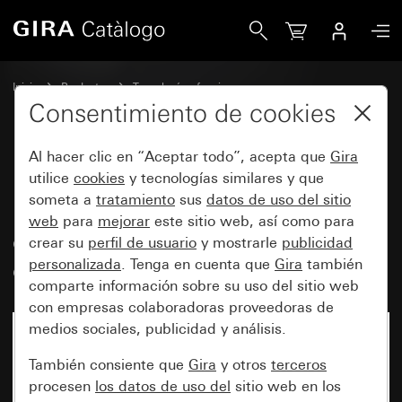
Gira Mecanismo de pulsador basculante 10 A de 250 V~ con
Inicio
Productos
Tecnología y funciones
Mecanismos empotrables, accesorios
Pulsador basculante
Consentimiento de cookies
Al hacer clic en “Aceptar todo”, acepta que
Gira
Mecanismo de pulsador
utilice
cookies
y tecnologías similares y que
someta a
tratamiento
sus
datos de uso del sitio
basculante 10 A de 250 V~
web
para
mejorar
este sitio web, así como para
contacto NA de 1 polo con
crear su
perfil de usuario
y mostrarle
publicidad
contacto de señalización aparte
personalizada
. Tenga en cuenta que
Gira
también
comparte información sobre su uso del sitio web
con empresas colaboradoras proveedoras de
medios sociales, publicidad y análisis.
También consiente que
Gira
y otros
terceros
procesen
los datos de uso del
sitio web en los