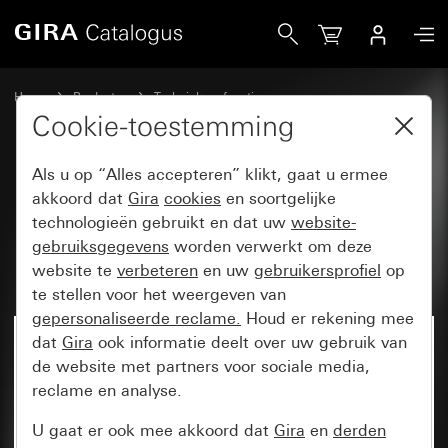
Gira Basiselement wipdrukcontact 10 A 250 V~ maakcontac
Home
Producten
Techniek en functies
Inbouwbasiselementen, toebehoren
Wipdrukcontact
Cookie-toestemming
Als u op “Alles accepteren” klikt, gaat u ermee
Basiselement wipdrukcontact
akkoord dat
Gira
cookies
en soortgelijke
technologieën gebruikt en dat uw
website-
10 A 250 V~ maakcontact 1-
gebruiksgegevens
worden verwerkt om deze
polig met apart meldcontact
website te
verbeteren
en uw
gebruikersprofiel
op
te stellen voor het weergeven van
gepersonaliseerde reclame.
Houd er rekening mee
dat
Gira
ook informatie deelt over uw gebruik van
de website met partners voor sociale media,
reclame en analyse.
U gaat er ook mee akkoord dat
Gira
en
derden