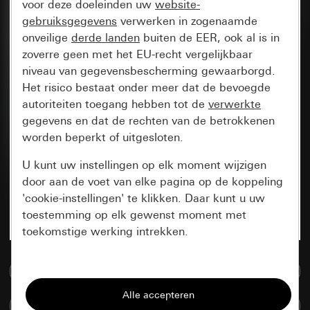
voor deze doeleinden uw
website-
gebruiksgegevens
verwerken in zogenaamde
onveilige
derde landen
buiten de EER, ook al is in
zoverre geen met het EU-recht vergelijkbaar
niveau van gegevensbescherming gewaarborgd.
Het risico bestaat onder meer dat de bevoegde
autoriteiten toegang hebben tot de
verwerkte
gegevens en dat de rechten van de betrokkenen
worden beperkt of uitgesloten.
U kunt uw instellingen op elk moment wijzigen
door aan de voet van elke pagina op de koppeling
'cookie-instellingen' te klikken. Daar kunt u uw
toestemming op elk gewenst moment met
toekomstige werking intrekken.
Essentieel
Naar de mediadatabase
Alle cookies die wij nodig hebben om de
Artikelen verglijken
pagina te kunnen weergeven.