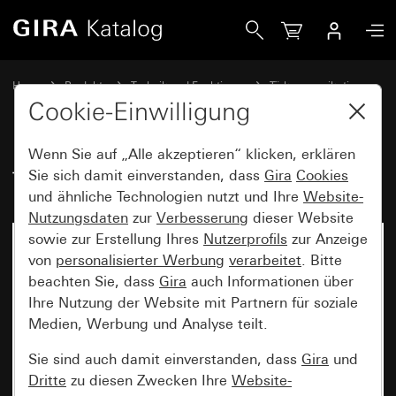
Gira TKS-Tasterschnittstelle 2fach
Home
Produkte
Technik und Funktionen
Türkommunikation
Gira Systemgeräte
Cookie-Einwilligung
Wenn Sie auf „Alle akzeptieren“ klicken, erklären
TKS-Tasterschnittstelle 2fach
Sie sich damit einverstanden, dass
Gira
Cookies
und ähnliche Technologien nutzt und Ihre
Website-
Nutzungsdaten
zur
Verbesserung
dieser Website
sowie zur Erstellung Ihres
Nutzerprofils
zur Anzeige
von
personalisierter Werbung
verarbeitet
. Bitte
beachten Sie, dass
Gira
auch Informationen über
Ihre Nutzung der Website mit Partnern für soziale
Medien, Werbung und Analyse teilt.
Sie sind auch damit einverstanden, dass
Gira
und
Dritte
zu diesen Zwecken Ihre
Website-