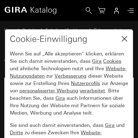
Gira TKS-Tasterschnittstelle 2fach
Home
Produkte
Technik und Funktionen
Türkommunikation
Gira Systemgeräte
Cookie-Einwilligung
Wenn Sie auf „Alle akzeptieren“ klicken, erklären
TKS-Tasterschnittstelle 2fach
Sie sich damit einverstanden, dass
Gira
Cookies
und ähnliche Technologien nutzt und Ihre
Website-
Nutzungsdaten
zur
Verbesserung
dieser Website
sowie zur Erstellung Ihres
Nutzerprofils
zur Anzeige
von
personalisierter Werbung
verarbeitet
. Bitte
beachten Sie, dass
Gira
auch Informationen über
Ihre Nutzung der Website mit Partnern für soziale
Medien, Werbung und Analyse teilt.
Sie sind auch damit einverstanden, dass
Gira
und
Dritte
zu diesen Zwecken Ihre
Website-