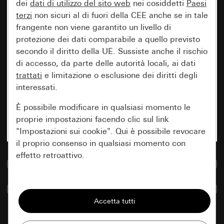
dei
dati di utilizzo del sito web
nei cosiddetti
Paesi
terzi
non sicuri al di fuori della CEE anche se in tale
frangente non viene garantito un livello di
protezione dei dati comparabile a quello previsto
secondo il diritto della UE. Sussiste anche il rischio
di accesso, da parte delle autorità locali, ai dati
trattati
e limitazione o esclusione dei diritti degli
interessati.
È possibile modificare in qualsiasi momento le
proprie impostazioni facendo clic sul link
"Impostazioni sui cookie". Qui è possibile revocare
il proprio consenso in qualsiasi momento con
effetto retroattivo.
Vai alla banca dati multimediale
Essenziali
Confronta articoli
Tutti i cookie necessari per poter mostrare la
pagina.