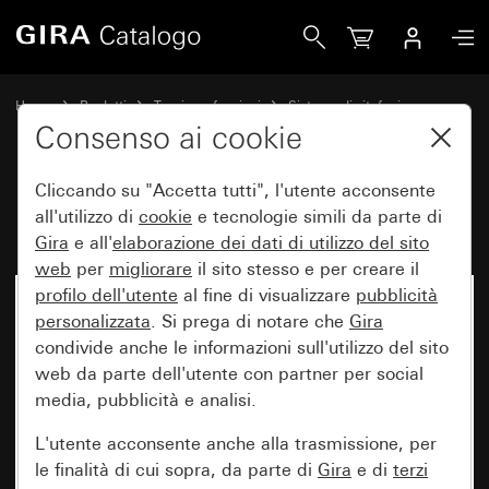
Gira Interfaccia pulsanti TKS 2 canali
Home
Prodotti
Tecnica e funzioni
Sistema di citofonia
Apparecchi di sistema Gira
Consenso ai cookie
Cliccando su "Accetta tutti", l'utente acconsente
Interfaccia pulsanti TKS 2 canali
all'utilizzo di
cookie
e tecnologie simili da parte di
Gira
e all'
elaborazione dei
dati di utilizzo del sito
web
per
migliorare
il sito stesso e per creare il
profilo dell'utente
al fine di visualizzare
pubblicità
personalizzata
. Si prega di notare che
Gira
condivide anche le informazioni sull'utilizzo del sito
web da parte dell'utente con partner per social
media, pubblicità e analisi.
L'utente acconsente anche alla trasmissione, per
le finalità di cui sopra, da parte di
Gira
e di
terzi