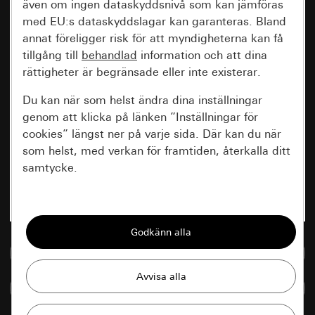
även om ingen dataskyddsnivå som kan jämföras
med EU:s dataskyddslagar kan garanteras. Bland
annat föreligger risk för att myndigheterna kan få
tillgång till
behandlad
information och att dina
rättigheter är begränsade eller inte existerar.
Du kan när som helst ändra dina inställningar
genom att klicka på länken ”Inställningar för
cookies” längst ner på varje sida. Där kan du när
som helst, med verkan för framtiden, återkalla ditt
samtycke.
Nödvändiga
Alla cookies som krävs för att kunna visa
sidan.
Till mediedatabasen
Gira Session
Förbättring av vår webbsida och
Jämföra artiklar
våra utbud
Databehandlingssyfte: