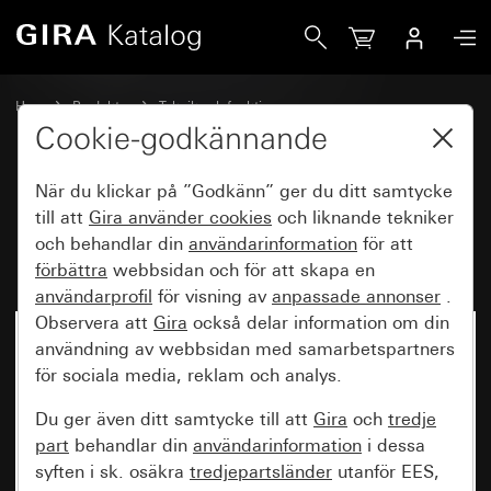
Gira RF Multi knappsats 2-knappars pilsymboler för KNX
Hem
Produkter
Teknik och funktioner
System 3000 DALI, övrig elektronik
Gira System 3000
Cookie-godkännande
När du klickar på ”Godkänn” ger du ditt samtycke
RF Multi knappsats 2-knappars
till att
Gira använder
cookies
och liknande tekniker
och behandlar din
användarinformation
för att
pilsymboler för KNX
förbättra
webbsidan och för att skapa en
användarprofil
för visning av
anpassade annonser
.
Observera att
Gira
också delar information om din
användning av webbsidan med samarbetspartners
för sociala media, reklam och analys.
Du ger även ditt samtycke till att
Gira
och
tredje
part
behandlar din
användarinformation
i dessa
syften i sk. osäkra
tredjepartsländer
utanför EES,