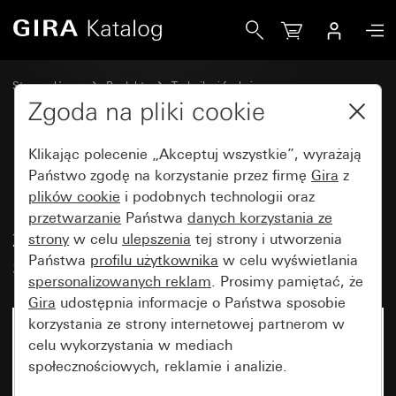
Gira Podtynkowy przycisk kołyskowy 10 A 250 V~ styk zwie
Strona główna
Produkty
Technika i funkcje
Urządzenia podtynkowe, akcesoria
Przyciski kołyskowe
Zgoda na pliki cookie
Klikając polecenie „Akceptuj wszystkie”, wyrażają
Podtynkowy przycisk kołyskowy
Państwo zgodę na korzystanie przez firmę
Gira
z
plików cookie
i podobnych technologii oraz
10 A 250 V~ styk zwierny 1-bieg.
przetwarzanie
Państwa
danych korzystania ze
z oddzielnym stykiem
strony
w celu
ulepszenia
tej strony i utworzenia
sygnalizacyjnym
Państwa
profilu użytkownika
w celu wyświetlania
spersonalizowanych reklam
. Prosimy pamiętać, że
Gira
udostępnia informacje o Państwa sposobie
korzystania ze strony internetowej partnerom w
celu wykorzystania w mediach
społecznościowych, reklamie i analizie.