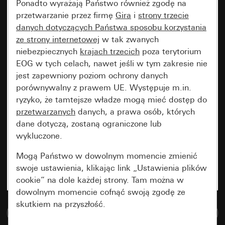
Ponadto wyrażają Państwo również zgodę na
przetwarzanie przez firmę
Gira
i
strony trzecie
danych dotyczących Państwa sposobu korzystania
ze strony internetowej
w tak zwanych
niebezpiecznych
krajach trzecich
poza terytorium
EOG w tych celach, nawet jeśli w tym zakresie nie
jest zapewniony poziom ochrony danych
porównywalny z prawem UE. Występuje m.in.
ryzyko, że tamtejsze władze mogą mieć dostęp do
przetwarzanych
danych, a prawa osób, których
dane dotyczą, zostaną ograniczone lub
wykluczone.
Mogą Państwo w dowolnym momencie zmienić
swoje ustawienia, klikając link „Ustawienia plików
cookie” na dole każdej strony. Tam można w
dowolnym momencie cofnąć swoją zgodę ze
skutkiem na przyszłość.
Do bazy danych multimedialnych