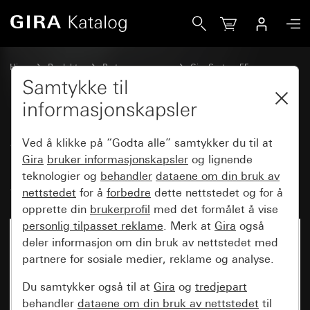
Gira System 3000 persienne- og koblingsur BT pilsymboler
Hjem
Produkter
Bryterprogrammer
Gira System 55
Kobling og trykking
Samtykke til
informasjonskapsler
System 3000 persienne- og
Ved å klikke på “Godta alle” samtykker du til at
koblingsur BT pilsymboler
Gira
bruker informasjonskapsler
og lignende
teknologier og
behandler
dataene om din bruk av
System 55
nettstedet
for å
forbedre
dette nettstedet og for å
opprette din
brukerprofil
med det formålet å vise
personlig tilpasset reklame
. Merk at
Gira
også
deler informasjon om din bruk av nettstedet med
partnere for sosiale medier, reklame og analyse.
Du samtykker også til at
Gira
og
tredjepart
behandler
dataene om din bruk av nettstedet
til