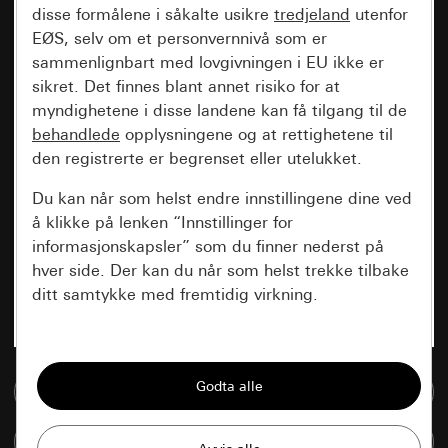
disse formålene i såkalte usikre
tredjeland
utenfor
EØS, selv om et personvernnivå som er
sammenlignbart med lovgivningen i EU ikke er
sikret. Det finnes blant annet risiko for at
myndighetene i disse landene kan få tilgang til de
behandlede
opplysningene og at rettighetene til
den registrerte er begrenset eller utelukket.
Du kan når som helst endre innstillingene dine ved
å klikke på lenken “Innstillinger for
informasjonskapsler” som du finner nederst på
hver side. Der kan du når som helst trekke tilbake
ditt samtykke med fremtidig virkning.
Vesentlige
Alle informasjonskapslene vi trenger for å
Til mediadatabase
kunne vise deg siden.
Sammenlign artikkel